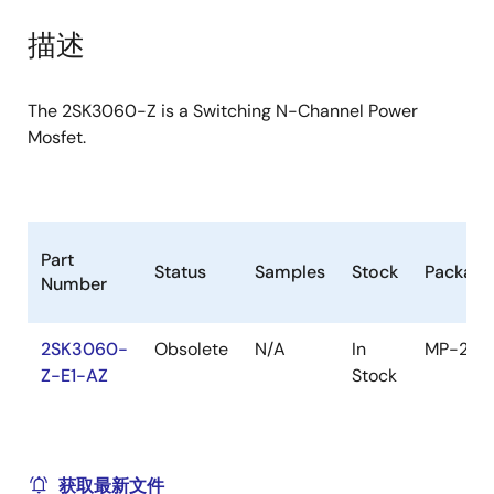
product
product
tree
tree
描述
menu
menu
The 2SK3060-Z is a Switching N-Channel Power
Mosfet.
Part
Status
Samples
Stock
Package
Number
2SK3060-
Obsolete
N/A
In
MP-25Z
Z-E1-AZ
Stock
获取最新文件