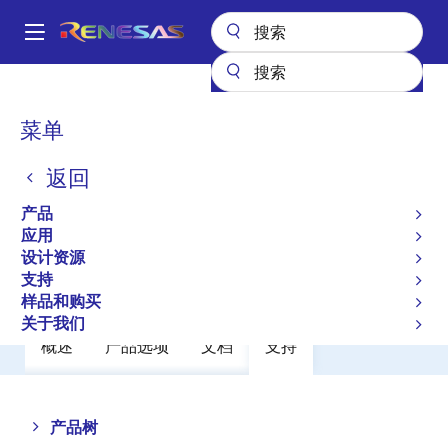
跳
转
A
到
Main
主
产品
功率分立器件
功率 MOSFET
2SK3060-Z
navigation
要
面
菜单
2SK3060-Z
内
包
容
返回
过时
屑
Switching N-Channel Power Mosfet
产品
应用
设计资源
数据手册
支持
样品和购买
关于我们
概述
产品选项
文档
支持
Close
Open
产品树