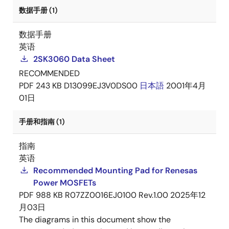
数据手册 (1)
数据手册
英语
2SK3060 Data Sheet
RECOMMENDED
PDF
243 KB
D13099EJ3V0DS00
日本語
2001年4月
01日
手册和指南 (1)
指南
英语
Recommended Mounting Pad for Renesas
Power MOSFETs
PDF
988 KB
R07ZZ0016EJ0100 Rev.1.00
2025年12
月03日
The diagrams in this document show the