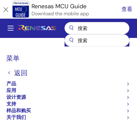
跳
Renesas MCU Guide
查看
转
Download the mobile app
到
主
A
要
Main
内
产品
微控制器和微处理器
RA Arm Cortex-M MCU
容
navigation
RA 合作伙伴生态系统解决方案
TEConcept IO-Link v1.1.3 Stacks
面
菜单
包
TEConcept IO-Link v1.1.3
返回
屑
Stacks
产品
应用
设计资源
支持
样品和购买
跳转至页面部分：
关于我们