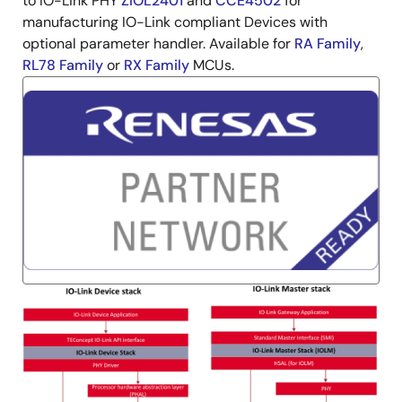
to IO-Link PHY
ZIOL2401
and
CCE4502
for
manufacturing IO-Link compliant Devices with
optional parameter handler. Available for
RA Family
,
RL78 Family
or
RX Family
MCUs.
图
像