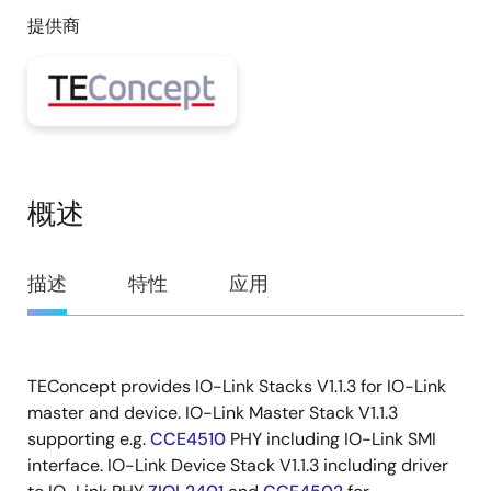
提供商
概述
概
描述
特性
应用
述
TEConcept provides IO-Link Stacks V1.1.3 for IO-Link
描
master and device. IO-Link Master Stack V1.1.3
述
supporting e.g.
CCE4510
PHY including IO-Link SMI
interface. IO-Link Device Stack V1.1.3 including driver