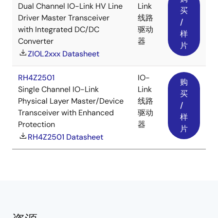
Dual Channel IO-Link HV Line
Link
买
Driver Master Transceiver
线路
/
with Integrated DC/DC
驱动
样
Converter
器
片
ZIOL2xxx Datasheet
RH4Z2501
IO-
购
Single Channel IO-Link
Link
买
Physical Layer Master/Device
线路
/
Transceiver with Enhanced
驱动
样
Protection
器
片
RH4Z2501 Datasheet