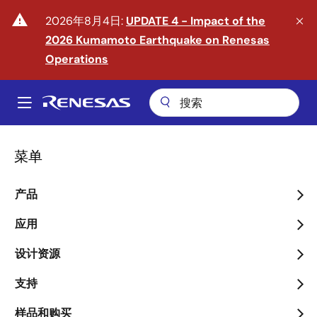
跳
warning
2026年8月4日:
UPDATE 4 - Impact of the
转
2026 Kumamoto Earthquake on Renesas
到
主
Operations
要
内
A
容
Main
navigation
菜单
产品
迈入物理 AI 时代
应用
arrow_back_ios_new
arrow_forward_ios
了解更多
设计资源
支持
样品和购买