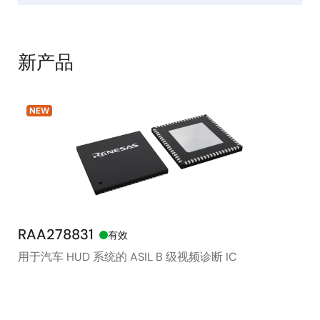
新产品
NEW
RAA278831
RX
有效
用于汽车 HUD 系统的 ASIL B 级视频诊断 IC
48
存