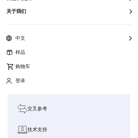
关于我们
以创新赋能人
迈入物
智能烹饪：CUCKOO
连接 AI 与
pause
与社会，加速
理 AI
携手瑞萨电子推出 AI
真实世界
增长
时代
电磁炉灶
的桥梁
中文
探索我们的设计资源
样品
购物车
软件和工具
登录
板和套件
交叉参考
技术支持