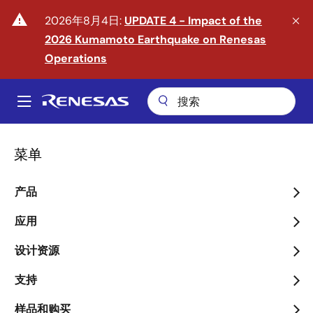
跳
warning
2026年8月4日:
UPDATE 4 - Impact of the
转
2026 Kumamoto Earthquake on Renesas
到
主
Operations
要
内
A
容
Main
navigation
菜单
产品
迈入物理 AI 时代
应用
arrow_back_ios_new
arrow_forward_ios
了解更多
设计资源
支持
样品和购买