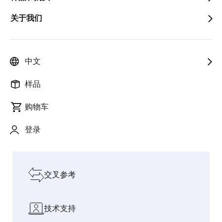
关于我们
以创新赋能人
迈入物
智能烹饪：CUCKOO
连接 AI 与
pause
与社会，加速
理 AI
携手瑞萨电子推出 AI
真实世界
增长
时代
电磁炉灶
的桥梁
中文
探索我们的设计资源
样品
购物车
软件和工具
登录
板和套件
交叉参考
技术支持