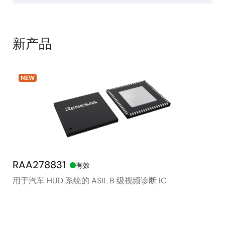
新产品
NEW
RAA278831
RX
有效
用于汽车 HUD 系统的 ASIL B 级视频诊断 IC
48
存