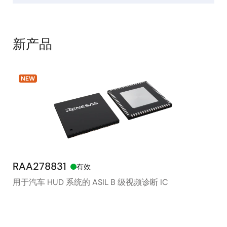
新产品
NEW
RAA278831
RX
有效
用于汽车 HUD 系统的 ASIL B 级视频诊断 IC
48
存