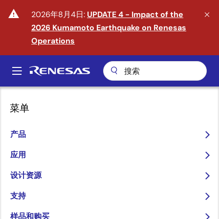
跳
warning
2026年8月4日:
UPDATE 4 - Impact of the
转
2026 Kumamoto Earthquake on Renesas
到
主
Operations
要
内
A
容
Main
navigation
菜单
产品
迈入物理 AI 时代
应用
arrow_back_ios_new
arrow_forward_ios
了解更多
设计资源
支持
样品和购买