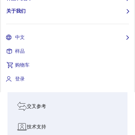
关于我们
以创新赋能人
迈入物
智能烹饪：CUCKOO
连接 AI 与
pause
与社会，加速
理 AI
携手瑞萨电子推出 AI
真实世界
增长
时代
电磁炉灶
的桥梁
中文
探索我们的设计资源
样品
购物车
软件和工具
登录
板和套件
交叉参考
技术支持