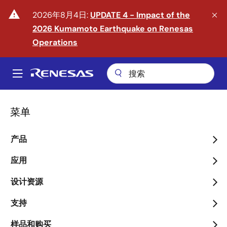
跳
warning
2026年8月4日:
UPDATE 4 - Impact of the
转
2026 Kumamoto Earthquake on Renesas
到
主
Operations
要
内
A
容
Main
navigation
菜单
产品
迈入物理 AI 时代
应用
arrow_back_ios_new
arrow_forward_ios
了解更多
设计资源
支持
样品和购买