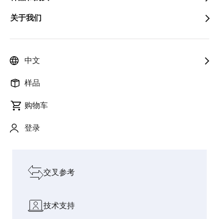
关于我们
以创新赋能人
迈入物
智能烹饪：CUCKOO
连接 AI 与
pause
与社会，加速
理 AI
携手瑞萨电子推出 AI
真实世界
增长
时代
电磁炉灶
的桥梁
中文
探索我们的设计资源
样品
购物车
软件和工具
登录
板和套件
交叉参考
技术支持