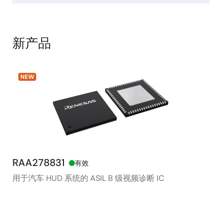
新产品
NEW
RAA278831
RX
有效
用于汽车 HUD 系统的 ASIL B 级视频诊断 IC
48
存