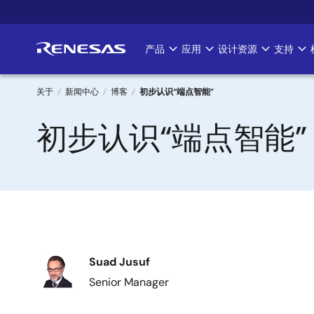
跳
转
到
产品
应用
设计资源
支持
Main
主
要
navigation
内
关于
新闻中心
博客
初步认识“端点智能”
容
面
初步认识“端点智能”
包
屑
图
Suad Jusuf
像
Senior Manager