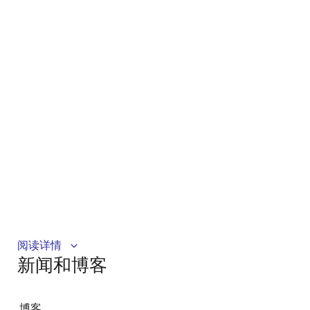
Description
阅读详情
新闻和博客
IDT's innovative support tool, Timing Commander™,
expedites development cycles by empowering
customers to program sophisticated timing devices
博客