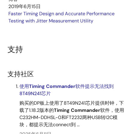
with an intuitive and flexible Graphical User Interface.
2019年6月15日
IDT's Timing Commander is a Windows™-based
Faster Timing Design and Accurate Performance
platform designed to serve user-friendly
Testing with Jitter Measurement Utility
configuration interfaces, known as personalities, for
various IDT products and product families. With a few
simple clicks, the user is presented with a
支持
comprehensive, interactive block diagram offering the
ability to modify desired input values, output values,
and other configuration settings. The software
automatically makes calculations, reports status
支持社区
monitors, and prepares register settings without the
need to reference a datasheet. The tool also
使用
Timing
Commander
软件提示无法找到
automatically loads the configuration settings over
8T49N241芯片
USB to an IDT evaluation board for immediate
购买的DP板上使用了8T49N241芯片提供时钟，下
application in the circuit. Once the device has been
载了1.18.2版本的
Timing
Commander
软件，使用
configured and tuned for optimal system
C232HM-DDHSL-0和FT2232两种USB转I2C模
performance, the configuration file can be saved for
块，都提示无法connect到 ...
factory-level programming before shipment. For more