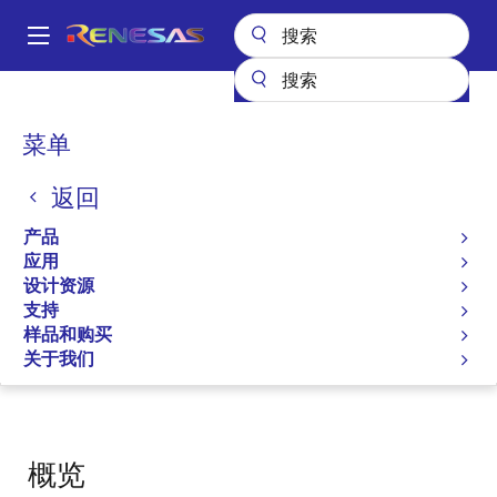
跳
转
A
到
Main
主
设计资源
特色工具
Timing Commander
navigation
要
面
菜单
Timing Commander
内
包
容
返回
屑
代码生成器
产品
应用
Timing Commander Installer (v1.18.2)
设计资源
支持
样品和购买
跳转至页面部分：
关于我们
概览