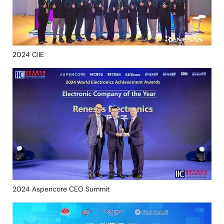
2024 CIIE
图
像
2024 Aspencore CEO Summit
图
像