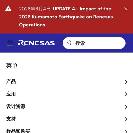
跳
warning
2026年8月4日:
UPDATE 4 - Impact of the
转
2026 Kumamoto Earthquake on Renesas
到
主
Operations
要
内
A
容
Main
关于我们
新闻中心
navigation
菜单
面
新闻中心
包
产品
屑
应用
跳转至页面部分：
设计资源
支持
样品和购买