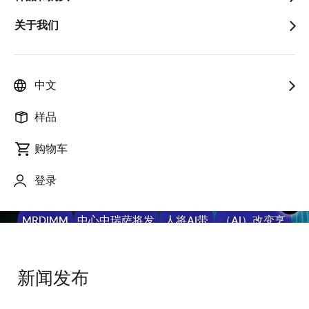
关于我们
在下一代AI数据中心中
瑞萨将发挥怎样的作用
中文
电源业务负责人Zaher Baidas解读
面向AI推理时代的三大重点领域
arrow_back_ios_new
arrow_forward_ios
样品
获取更多信息
购物车
登录
第三代
在下一代AI数据
具身机器
人工智能
pause
MRDIMM
中心中瑞萨将发
人将AI带
（AI）改变烹
赋能下一
挥怎样的作用
入现实世
饪CUCKOO电
代AI
界
磁炉
新闻发布