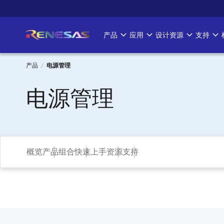
跳
转
到
产品
应用
设计资源
支持
Main
主
要
navigation
内
产品
电源管理
容
面
电源管理
包
屑
概览
产品组合
快速上手
资源
支持