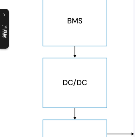
产品树
C
l
o
s
e
p
r
o
d
u
c
t
t
r
e
e
m
e
n
O
p
e
n
p
r
o
d
u
c
t
t
r
e
e
m
e
n