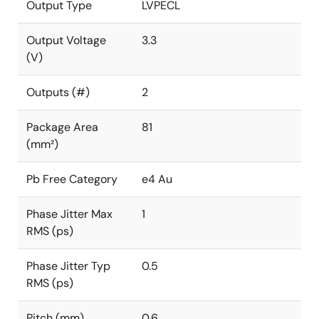
Output Type
LVPECL
Output Voltage
3.3
(V)
Outputs (#)
2
Package Area
81
(mm²)
Pb Free Category
e4 Au
Phase Jitter Max
1
RMS (ps)
Phase Jitter Typ
0.5
RMS (ps)
Pitch (mm)
0.6