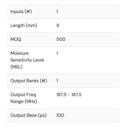
Inputs (#)
1
Length (mm)
9
MOQ
500
Moisture
1
Sensitivity Level
(MSL)
Output Banks (#)
1
Output Freq
187.5 - 187.5
Range (MHz)
Output Skew (ps)
100