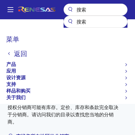
跳
转
A
到
Main
主
产品
时钟与时序
时钟分配
M902
M902-01-187.5000T
navigation
要
面
菜单
内
M902-01-187.5000T
包
容
返回
过时
屑
产品
VCSO Based GbE Clock Generator
应用
设计资源
支持
样品和购买
向分销商购买
关于我们
授权分销商可能有库存。定价、库存和条款完全取决
于分销商。请访问我们的目录以查找您当地的分销
商。