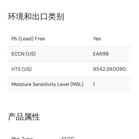
环境和出口类别
Pb (Lead) Free
Yes
ECCN (US)
EAR99
HTS (US)
8542.39.0090
Moisture Sensitivity Level (MSL)
1
产品属性
Pkg. Type
CLCC