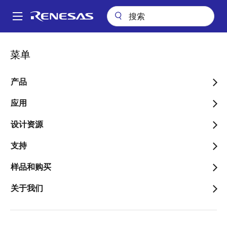
跳
转
A
到
Main
主
视频
navigation
菜单
要
e² studio Tips - Easy Way to Check IO Register Specification
面
(Using Smart Manual)
内
包
容
产品
e² studio Tips - Easy Way
屑
to Check IO Register
应用
Specification (Using
设计资源
Smart Manual)
支持
样品和购买
关于我们
2022年3月25日
关于此视频