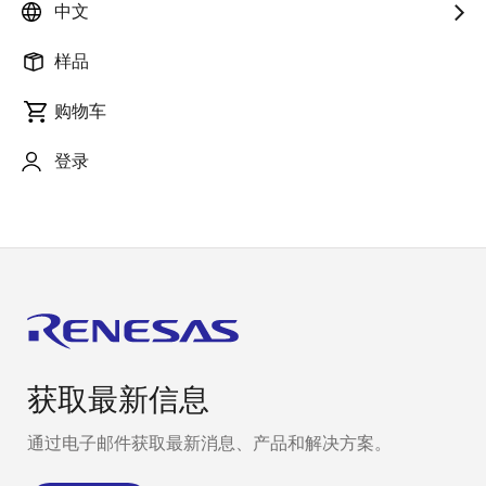
中文
During coding or debugging, you may want to check
IO register specifications. In such cases, you can
样品
easily check it on
e² studio
without having to search in
购物车
the hardware manual. This video shows some easy
ways to quickly check IO register specifications using
登录
the Smart Manual.
获取最新信息
通过电子邮件获取最新消息、产品和解决方案。