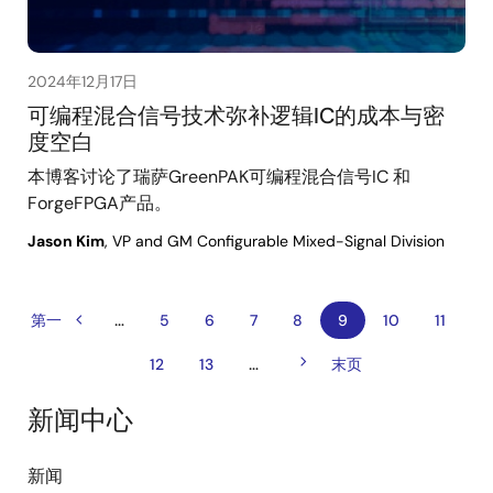
2024年12月17日
可编程混合信号技术弥补逻辑IC的成本与密
度空白
本博客讨论了瑞萨GreenPAK可编程混合信号IC 和
ForgeFPGA产品。
Jason Kim
, VP and GM Configurable Mixed-Signal Division
…
前
分
首
第一
页
5
页
6
页
7
页
8
当
9
页
10
页
11
一
页
面
面
面
面
前
面
面
页
页
页
下
…
页
12
页
13
末
末页
一
面
面
页
页
新闻中心
新闻