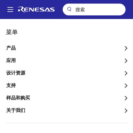
跳
转
A
到
Main
主
关于我们
新闻中心
博客
navigation
菜单
要
面
瑞萨博客
内
包
容
产品
屑
应用
设计资源
产品分类
支持
样品和购买
应用
关于我们
Executive Blogs