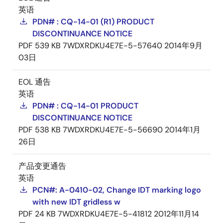
英语
PDN# : CQ-14-01 (R1) PRODUCT
DISCONTINUANCE NOTICE
PDF
539 KB
7WDXRDKU4E7E-5-57640
2014年9月
03日
EOL 通告
英语
PDN# : CQ-14-01 PRODUCT
DISCONTINUANCE NOTICE
PDF
538 KB
7WDXRDKU4E7E-5-56690
2014年1月
26日
产品变更通告
英语
PCN#: A-0410-02, Change IDT marking logo
with new IDT gridless w
PDF
24 KB
7WDXRDKU4E7E-5-41812
2012年11月14