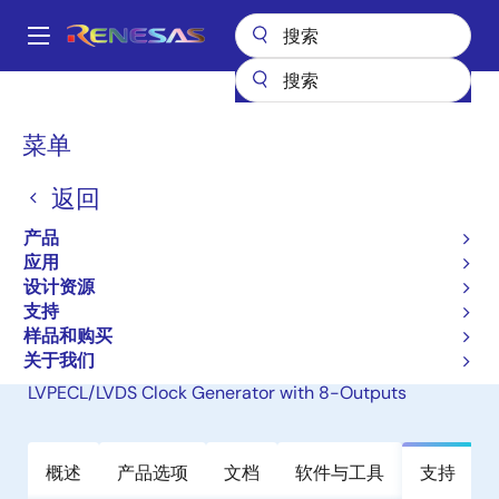
跳
转
A
到
Main
主
产品
General Parts
5V9910A
navigation
要
面
菜单
5V9910A
内
包
容
返回
过时
屑
3.3V Low Skew PLL Clock Driver
产品
TurboClock Jr.
应用
设计资源
支持
样品和购买
替代产品
关于我们
8T49N008I - Programmable FemtoClock™ NG
LVPECL/LVDS Clock Generator with 8-Outputs
概述
产品选项
文档
软件与工具
支持