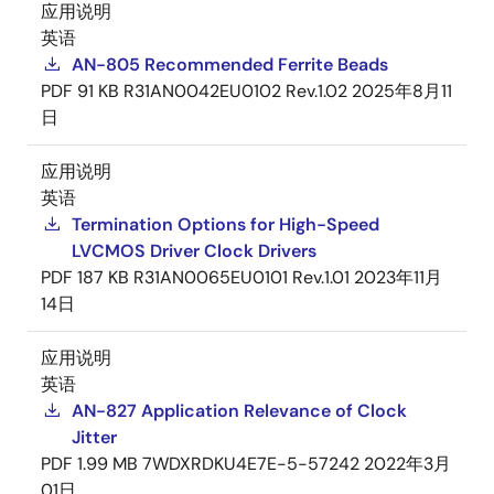
应用说明
英语
AN-805 Recommended Ferrite Beads
PDF
91 KB
R31AN0042EU0102 Rev.1.02
2025年8月11
日
应用说明
英语
Termination Options for High-Speed
LVCMOS Driver Clock Drivers
PDF
187 KB
R31AN0065EU0101 Rev.1.01
2023年11月
14日
应用说明
英语
AN-827 Application Relevance of Clock
Jitter
PDF
1.99 MB
7WDXRDKU4E7E-5-57242
2022年3月
01日