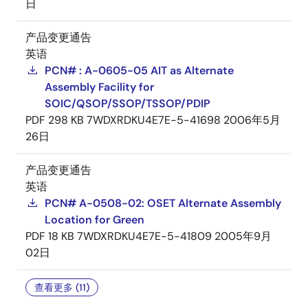
日
产品变更通告
英语
PCN# : A-0605-05 AIT as Alternate
Assembly Facility for
SOIC/QSOP/SSOP/TSSOP/PDIP
PDF
298 KB
7WDXRDKU4E7E-5-41698
2006年5月
26日
产品变更通告
英语
PCN# A-0508-02: OSET Alternate Assembly
Location for Green
PDF
18 KB
7WDXRDKU4E7E-5-41809
2005年9月
02日
查看更多 (11)