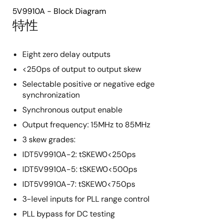
5V9910A - Block Diagram
特性
Eight zero delay outputs
<250ps of output to output skew
Selectable positive or negative edge
synchronization
Synchronous output enable
Output frequency: 15MHz to 85MHz
3 skew grades:
IDT5V9910A-2: tSKEW0<250ps
IDT5V9910A-5: tSKEW0<500ps
IDT5V9910A-7: tSKEW0<750ps
3-level inputs for PLL range control
PLL bypass for DC testing