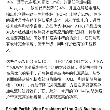
14%，基于此实现30毫欧（mΩ）的更低导通电阻
（R
），较前代产品降低14%，并且在导通电阻与
DS(on)
输出电容乘积这一性能指标（FOM）上提升20%。更小
的裸片尺寸有助于降低系统成本，减少输出电容，进而
提升效率和功率密度。这些优势使Gen IV Plus产品成为
对成本敏感且对散热要求较高应用的理想选择，特别是
在需要高性能、高效率和紧凑体积的场景中。它们与现
有设计完全兼容，便于升级，同时保护已有的工程投
入。
这些产品采用紧凑型TOLT、TO-247和TOLL封装，为1kW
至10kW的电源系统提供广泛的封装选择，满足热性能与
布局优化的要求，还可并联更高功率的电源系统。新型
表面贴装封装包括底部散热路径（TOLL）和顶部散热路
径（TOLT），有助于降低外壳温度，方便在需要更高导
通电流时进行器件并联。此外，常用的TO-247封装为客
户带来更高的热容量，以实现更高的功率。
Primit Parikh, Vice President of the GaN Business