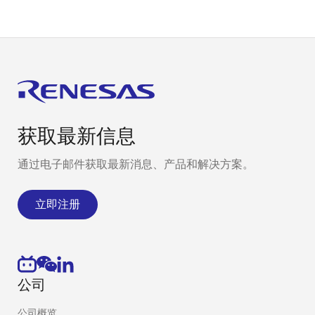
获取最新信息
通过电子邮件获取最新消息、产品和解决方案。
立即注册
公司
公司概览