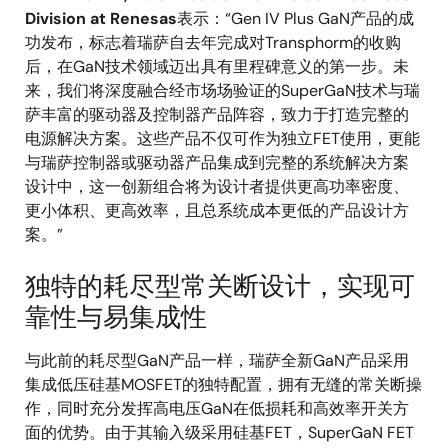
Division at Renesas
表示：“Gen IV Plus GaN产品的成
功发布，标志着瑞萨自去年完成对Transphorm的收购
后，在GaN技术领域迈出具有里程碑意义的第一步。未
来，我们将深度融合经市场场验证的SuperGaN技术与瑞
萨丰富的驱动器及控制器产品阵容，致力于打造完整的
电源解决方案。这些产品不仅可作为独立FET使用，更能
与瑞萨控制器或驱动器产品集成到完整的系统解决方案
设计中，这一创新组合将为设计者提供更高功率密度、
更小体积、更高效率，且总系统成本更低的产品设计方
案。”
独特的耗尽型常关断设计，实现可
靠性与易集成性
与此前的耗尽型GaN产品一样，瑞萨全新GaN产品采用
集成低压硅基MOSFET的独特配置，拥有无缝的常关断操
作，同时充分发挥高电压GaN在低损耗和高效率开关方
面的优势。由于其输入级采用硅基FET，SuperGaN FET