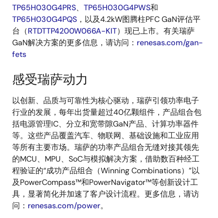
TP65H030G4PRS
、
TP65H030G4PWS
和
TP65H030G4PQS
，以及4.2kW图腾柱PFC GaN评估平
台（
RTDTTP4200W066A-KIT
）现已上市。有关瑞萨
GaN解决方案的更多信息，请访问：
renesas.com/gan-
fets
感受瑞萨动力
以创新、品质与可靠性为核心驱动，瑞萨引领功率电子
行业的发展，每年出货量超过40亿颗组件，产品组合包
括电源管理IC、分立和宽带隙GaN产品、计算功率器件
等。这些产品覆盖汽车、物联网、基础设施和工业应用
等所有主要市场。瑞萨的功率产品组合无缝对接其领先
的MCU、MPU、SoC与模拟解决方案，借助数百种经工
程验证的“成功产品组合（Winning Combinations）”以
及PowerCompass™和PowerNavigator™等创新设计工
具，显著简化并加速了客户设计流程。更多信息，请访
问：
renesas.com/power
。