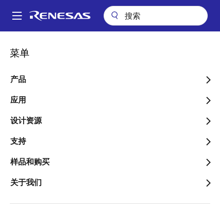
跳
转
A
到
Main
主
关于
新闻中心
新闻中心搜索及存档
navigation
菜单
要
面
新闻中心搜索及存档
内
包
容
产品
屑
应用
设计资源
年
支持
样品和购买
新闻中心
关于我们