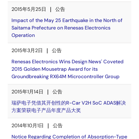
2015年5月25日
公告
Impact of the May 25 Earthquake in the North of
Saitama Prefecture on Renesas Electronics
Operation
2015年3月2日
公告
Renesas Electronics Wins Design News' Coveted
2015 Golden Mousetrap Award for its
Groundbreaking RX64M Microcontroller Group
2015年1月14日
公告
瑞萨电子凭借其开创性的R-Car V2H SoC ADAS解决
方案荣获电子产品年度产品大奖
2014年10月1日
公告
Notice Regarding Completion of Absorption-Type