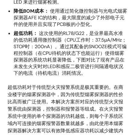
LED 来进行烟雾检测。
降低BOM成本：
使用通过简化微控制器与光电式烟雾
探测器AFE IC的结构，最大限度的减少了外部电子元
件的使用并且实现了PCB板的小型化。
超低功耗：
这次使用的RL78/G22，是业界最高水准
的低功耗通用微控制器（CPU工作时：37.5μA/MHz；
STOP时：200nA）。通过其配备的SNOOZE模式可编
程控制器（在CPU待机的状态下也能运行）使得烟雾
探测器的系统功耗显著降低，下图对比了现有产品在
未发生火灾时对LED和感应二极管进行间隔通电状况
下的电流（待机电流）消耗情况。
超低功耗对于传统型火灾报警系统是极其重要的。在商
业楼宇的烟雾探测器中，因为传统型烟雾探测器的性价
比高而被广泛使用。本解决方案所对应的传统型火灾报
警系统由探测器，控制器和报警器等组成。在火灾报警
系统中使用的单个探测器的功耗越低，则每个子系统区
域内可连接的烟雾报警器数量就越多，由此使用本烟雾
探测器解决方案可以有效降低感应器功耗以减少建筑内