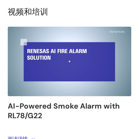
视频和培训
Discover an AI-powered smoke alarm solution built on
阅读详情