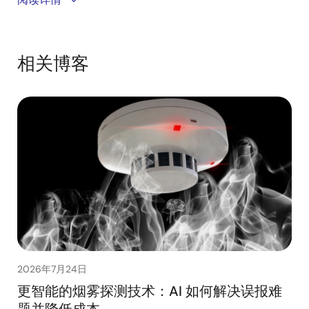
the RL78/G22 MCU. Embedded AI enables accurate
smoke detection using a single-LED design, helping
reduce system cost, power consumption, and false
相关博客
alarms compared to traditional approaches. The
solution is designed to meet the latest U.S. smoke
alarm standards while providing reliable fire detection
for commercial and residential applications. A
demonstration highlights the benefits of AI-enhanced
smoke detection and streamlined system design.
2026年7月24日
更智能的烟雾探测技术：AI 如何解决误报难