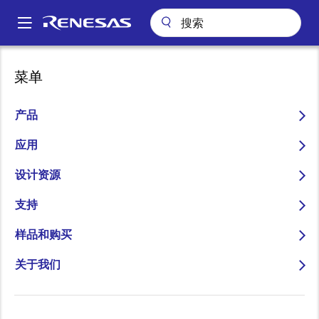
跳
转
A
到
Main
主
关于
新闻中心
博客
navigation
菜单
要
智能楼宇时代的安全支点 ——新一代烟雾探测器解决方案
面
内
包
智能楼宇时代的安全支点
容
产品
屑
——新一代烟雾探测器解决
应用
方案
设计资源
支持
样品和购买
图
Miao Xia
关于我们
像
Engineer