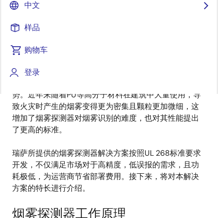
中文
发表时间：2025年10月27日
样品
近年来，随着智能建筑和大型商业设施的建设，安全成
为了最为重要的课题之一。在商业建筑中一旦发生火灾
购物车
极易造成大量人员伤亡以及财产损失。因此各国消防法
基本都强制要求商业建筑中必须设置火灾报警系统，这
登录
使得烟雾探测器市场在全球范围内呈现出稳步增长的趋
势。近年来随着PU等高分子材料在建筑中大量使用，导
致火灾时产生的烟雾变得更为密集且颗粒更加微细，这
增加了烟雾探测器对烟雾识别的难度，也对其性能提出
了更高的标准。
瑞萨所提供的烟雾探测器解决方案按照UL 268标准要求
开发，不仅满足市场对于高精度，低误报的需求，且功
耗极低，为运营商节省部署费用。接下来，将对本解决
方案的特长进行介绍。
烟雾探测器工作原理