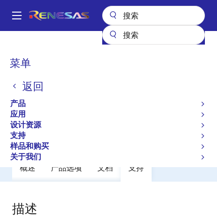
跳
转
A
到
Main
主
产品
General Parts
2SC3624
navigation
要
面
菜单
2SC3624
内
包
容
返回
过时
屑
Small Signal Bipolar Transistors
产品
应用
设计资源
数据手册
支持
样品和购买
关于我们
概述
产品选项
文档
支持
描述