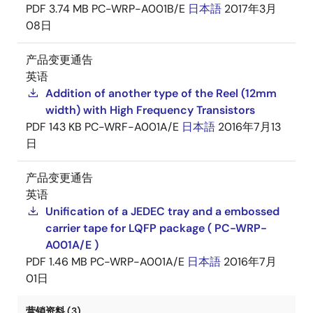
PDF
3.74 MB
PC-WRP-A001B/E
日本語
2017年3月
08日
产品变更通告
英语
Addition of another type of the Reel (12mm
width) with High Frequency Transistors
PDF
143 KB
PC-WRF-A001A/E
日本語
2016年7月13
日
产品变更通告
英语
Unification of a JEDEC tray and a embossed
carrier tape for LQFP package ( PC-WRP-
A001A/E )
PDF
1.46 MB
PC-WRP-A001A/E
日本語
2016年7月
01日
营销资料 (3)