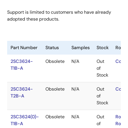
Support is limited to customers who have already
adopted these products.
Part Number
Status
Samples
Stock
RoHS
2SC3624-
Obsolete
N/A
Out
Conta
T1B-A
of
Stock
2SC3624-
Obsolete
N/A
Out
Conta
T2B-A
of
Stock
2SC3624(0)-
Obsolete
N/A
Out
RoHS
T1B-A
of
RoHS