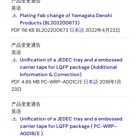
产品变更通告
英语
Plating Fab change of Yamagata Denshi
Products (BL202200673)
PDF
116 KB
BL202200673
日本語
2022年4月22日
产品变更通告
英语
Unification of a JEDEC tray and a embossed
carrier tape for LQFP package (Additional
Information & Correction)
PDF
4.86 MB
PC-WRP-A001C/E
日本語
2018年1月
23日
产品变更通告
英语
Unification of a JEDEC tray and a embossed
carrier tape for LQFP package ( PC-WRP-
A001B/E )