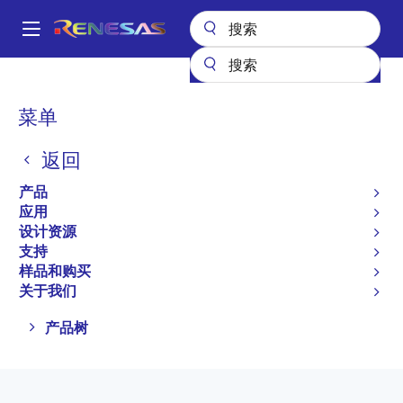
跳
转
A
到
Main
主
产品
开关和多路复用器
navigation
要
面
菜单
开关和多路复用器
内
包
容
返回
屑
产品选择器
产品
应用
设计资源
支持
跳转至页面部分：
样品和购买
关于我们
Close
Open
产品树
product
product
tree
tree
menu
menu