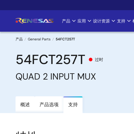
跳
转
到
产品
应用
设计资源
支持
Main
主
要
navigation
内
产品
General Parts
54FCT257T
容
面
54FCT257T
过时
包
QUAD 2 INPUT MUX
屑
概述
产品选项
支持