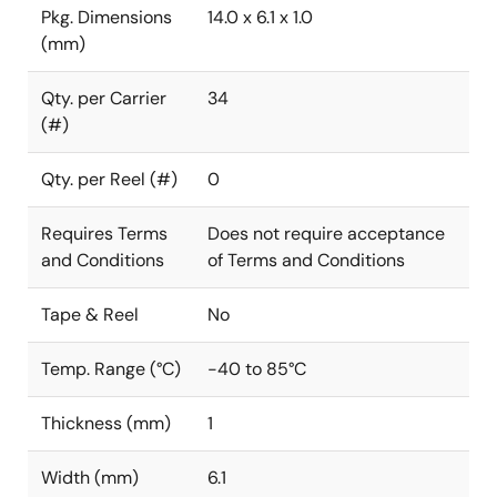
Pkg. Dimensions
14.0 x 6.1 x 1.0
(mm)
Qty. per Carrier
34
(#)
Qty. per Reel (#)
0
Requires Terms
Does not require acceptance
and Conditions
of Terms and Conditions
Tape & Reel
No
Temp. Range (°C)
-40 to 85°C
Thickness (mm)
1
Width (mm)
6.1