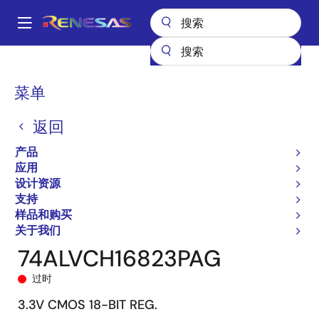
跳
转
A
到
Main
主
产品
General Parts
74ALVCH16823
74ALVCH16823PAG
navigation
要
面
菜单
内
包
容
返回
屑
产品
应用
设计资源
支持
样品和购买
关于我们
74ALVCH16823PAG
过时
3.3V CMOS 18-BIT REG.