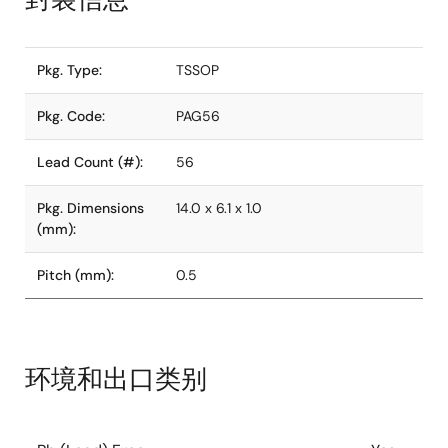
Pkg. Type:
TSSOP
Pkg. Code:
PAG56
Lead Count (#):
56
Pkg. Dimensions
14.0 x 6.1 x 1.0
(mm):
Pitch (mm):
0.5
环境和出口类别