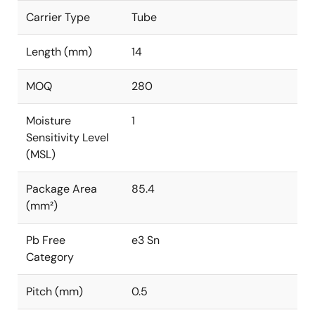
Carrier Type
Tube
Length (mm)
14
MOQ
280
Moisture
1
Sensitivity Level
(MSL)
Package Area
85.4
(mm²)
Pb Free
e3 Sn
Category
Pitch (mm)
0.5