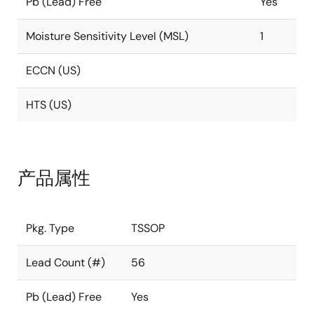
Pb (Lead) Free
Yes
Moisture Sensitivity Level (MSL)
1
ECCN (US)
HTS (US)
产品属性
Pkg. Type
TSSOP
Lead Count (#)
56
Pb (Lead) Free
Yes