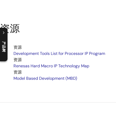
资源
产品树
资源
C
l
o
s
e
p
r
o
d
u
c
t
t
r
e
e
m
e
n
O
p
e
n
p
r
o
d
u
c
t
t
r
e
e
m
e
n
Development Tools List for Processor IP Program
资源
Renesas Hard Macro IP Technology Map
资源
Model Based Development (MBD)