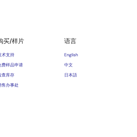
购买/样片
语言
技术支持
English
免费样品申请
中文
检查库存
日本語
销售办事处