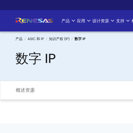
跳
转
到
产品
应用
设计资源
支持
Main
主
要
navigation
内
产品
ASIC 和 IP
知识产权 (IP)
数字 IP
容
面
数字 IP
包
屑
概述
资源