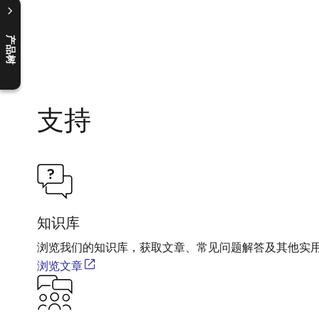
产品树
C
l
o
s
e
p
r
o
d
u
c
t
t
r
e
e
m
e
n
O
p
e
n
p
r
o
d
u
c
t
t
r
e
e
m
e
n
支持
知识库
浏览我们的知识库，获取文章、常见问题解答及其他实
浏览文章