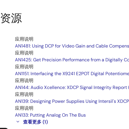
资源
应用说明
AN1481: Using DCP for Video Gain and Cable Compens
应用说明
AN1425: Get Precision Performance from a Digitally C
应用说明
AN1151: Interfacing the X9241 E2POT Digital Potentiom
应用说明
AN144: Audio Xcellence: XDCP Signal Integrity Report 
应用说明
AN139: Designing Power Supplies Using Intersil's XDC
应用说明
AN133: Putting Analog On The Bus
查看更多 (1)