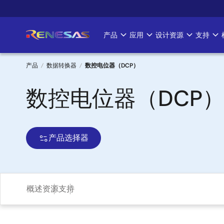
跳
转
到
产品
应用
设计资源
支持
Main
主
要
navigation
内
产品
数据转换器
数控电位器（DCP）
容
面
数控电位器（DCP
包
屑
产品选择器
概述
资源
支持