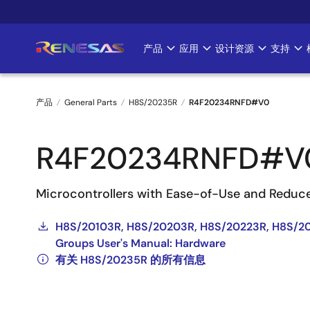
跳
转
到
产品
应用
设计资源
支持
Main
主
要
navigation
内
产品
General Parts
H8S/20235R
R4F20234RNFD#V0
容
面
R4F20234RNFD#V
包
屑
Microcontrollers with Ease-of-Use and Reduc
H8S/20103R, H8S/20203R, H8S/20223R, H8S/20
Groups User's Manual: Hardware
有关 H8S/20235R 的所有信息