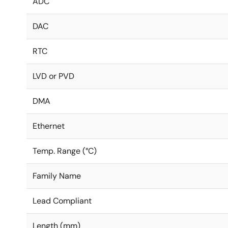
ADC
DAC
RTC
LVD or PVD
DMA
Ethernet
Temp. Range (°C)
Family Name
Lead Compliant
Length (mm)