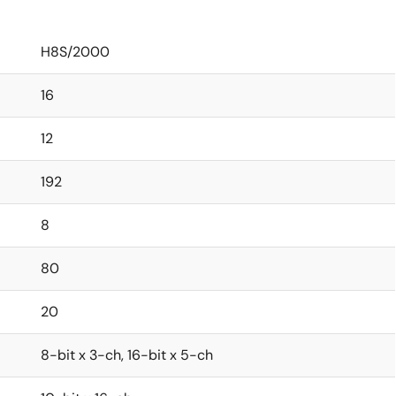
H8S/2000
16
12
192
8
80
20
8-bit x 3-ch, 16-bit x 5-ch