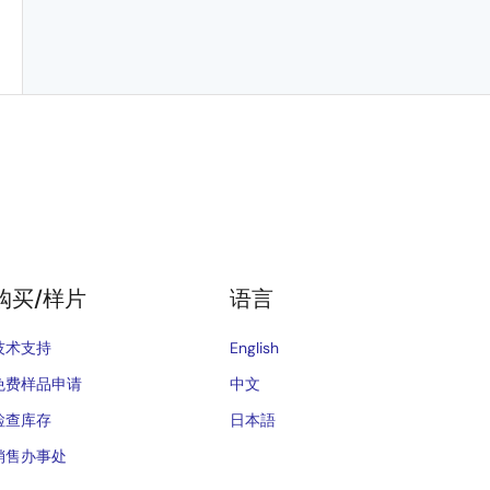
购买/样片
语言
技术支持
English
免费样品申请
中文
检查库存
日本語
销售办事处