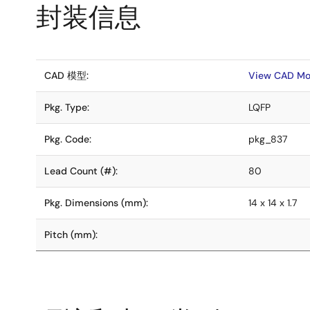
封装信息
CAD 模型:
View CAD Mo
Pkg. Type:
LQFP
Pkg. Code:
pkg_837
Lead Count (#):
80
Pkg. Dimensions (mm):
14 x 14 x 1.7
Pitch (mm):