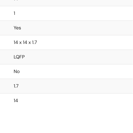
1
Yes
14 x 14 x 1.7
LQFP
No
1.7
14