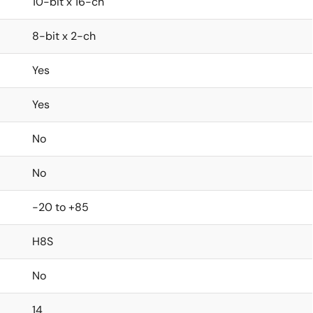
10-bit x 16-ch
8-bit x 2-ch
Yes
Yes
No
No
-20 to +85
H8S
No
14