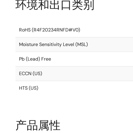
环境和出口类别
RoHS (R4F20234RNFD#V0)
Moisture Sensitivity Level (MSL)
Pb (Lead) Free
ECCN (US)
HTS (US)
产品属性