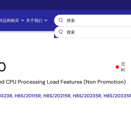
样品和购买
关于我们
0
过
时
ed CPU Processing Load Features (Non Promotion)
323R, H8S/20115R, H8S/20215R, H8S/20235R, H8S/20335