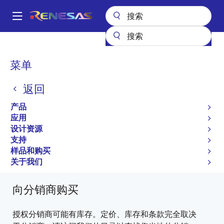
跳
转
A
到
Main
主
产品
General Parts
H8S/2368
D12363VF33WV
navigation
要
面
菜单
内
D12363VF33WV
包
容
返回
过时
屑
产品
Microcontrollers for General Purpose System
应用
Control Applications
设计资源
支持
H8S/2368 Group Hardware Manual
样品和购买
有关 H8S/2368 的所有信息
关于我们
向分销商购买
授权分销商可能有库存。定价、库存和条款完全取决