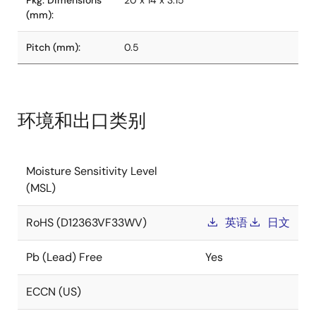
Pkg. Dimensions
20 x 14 x 3.15
(mm):
Pitch (mm):
0.5
环境和出口类别
Moisture Sensitivity Level
(MSL)
RoHS (D12363VF33WV)
英语
日文
Pb (Lead) Free
Yes
ECCN (US)