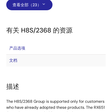
查看全部（23）
有关 H8S/2368 的资源
产品选项
文档
描述
The H8S/2368 Group is supported only for customers
who have already adopted these products. The RX651