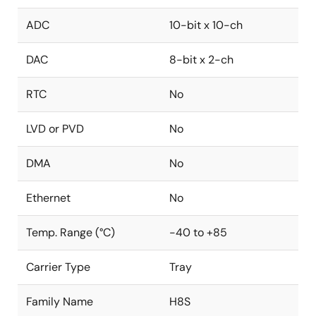
ADC
10-bit x 10-ch
DAC
8-bit x 2-ch
RTC
No
LVD or PVD
No
DMA
No
Ethernet
No
Temp. Range (°C)
-40 to +85
Carrier Type
Tray
Family Name
H8S