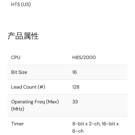
HTS (US)
产品属性
CPU
H8S/2000
Bit Size
16
Lead Count (#)
128
Operating Freq (Max)
33
(MHz)
Timer
8-bit x 2-ch, 16-bit x
6-ch