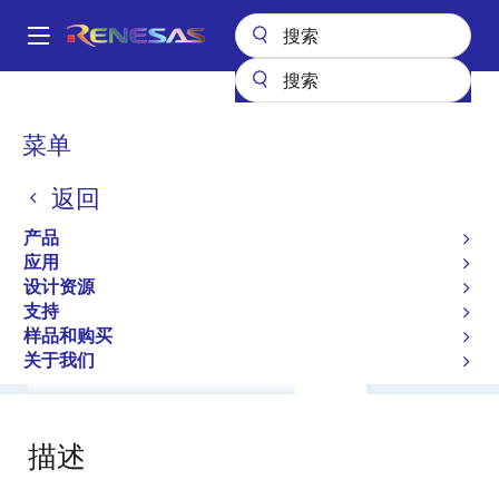
跳
转
A
到
Main
主
产品
General Parts
HZ15-2
navigation
要
面
菜单
HZ15-2
内
包
容
返回
屑
Diodes for Constant Voltage
产品
应用
数据手册
设计资源
支持
样品和购买
关于我们
概述
文档
软件与工具
支持
描述