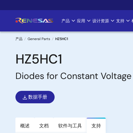
跳
转
到
产品
应用
设计资源
支持
Main
主
要
navigation
内
产品
General Parts
HZ5HC1
容
面
HZ5HC1
包
Diodes for Constant Voltage
屑
数据手册
概述
文档
软件与工具
支持