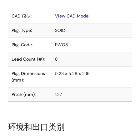
CAD 模型:
View CAD Model
Pkg. Type:
SOIC
Pkg. Code:
PWG8
Lead Count (#):
8
Pkg. Dimensions
5.23 x 5.28 x 2.16
(mm):
Pitch (mm):
1.27
环境和出口类别