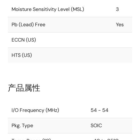
Moisture Sensitivity Level (MSL)
3
Pb (Lead) Free
Yes
ECCN (US)
HTS (US)
产品属性
I/O Frequency (MHz)
54 - 54
Pkg. Type
SOIC