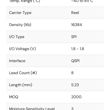
Temp. Range (°C)
-40 to 85°C
Carrier Type
Reel
Density (Kb)
16384
I/O Type
SPI
I/O Voltage (V)
1.8 - 1.8
Interface
QSPI
Lead Count (#)
8
Length (mm)
5.23
MOQ
2000
Moisture Sensitivity Level
3