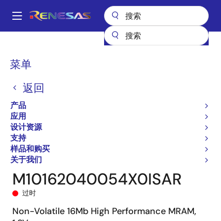
跳
转
A
到
Main
主
产品
General Parts
M1016204
M10162040054X0ISAR
navigation
要
面
菜单
内
包
容
返回
屑
产品
应用
设计资源
支持
样品和购买
关于我们
M10162040054X0ISAR
过时
Non-Volatile 16Mb High Performance MRAM,