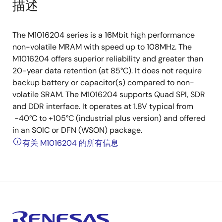
描述
The M1016204 series is a 16Mbit high performance
non-volatile MRAM with speed up to 108MHz. The
M1016204 offers superior reliability and greater than
20-year data retention (at 85°C). It does not require
backup battery or capacitor(s) compared to non-
volatile SRAM. The M1016204 supports Quad SPI, SDR
and DDR interface. It operates at 1.8V typical from
-40°C to +105°C (industrial plus version) and offered
in an SOIC or DFN (WSON) package.
有关 M1016204 的所有信息