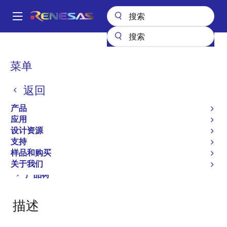
跳
转
A
到
Main
主
产品
电源管理
电源支持
电压监控器及重置 IC
M62732SL
navigation
要
面
菜单
M62732SL
内
包
容
返回
屑
Single-function Reset IC
产品
应用
设计资源
概述
支持
支持
样品和购买
关于我们
Close
Open
产品树
product
product
tree
tree
描述
menu
menu