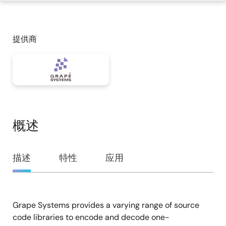
提供商
概述
概
描述
特性
应用
述
Grape Systems provides a varying range of source
描
code libraries to encode and decode one-