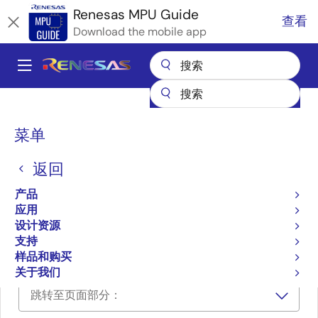
跳
Renesas MPU Guide
查看
转
Download the mobile app
到
主
A
要
Main
内
产品
微控制器和微处理器
RZ 32 位和 64 位 MPU
容
navigation
RZ 合作伙伴生态系统解决方案
面
菜单
Grape Barcode / Two-dimensional Code Source Code Library
包
Grape Barcode / Two-
返回
屑
dimensional Code Source
产品
应用
Code Library
设计资源
支持
样品和购买
关于我们
跳转至页面部分：