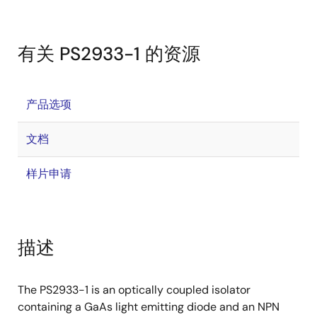
有关 PS2933-1 的资源
产品选项
文档
样片申请
描述
The PS2933-1 is an optically coupled isolator
containing a GaAs light emitting diode and an NPN