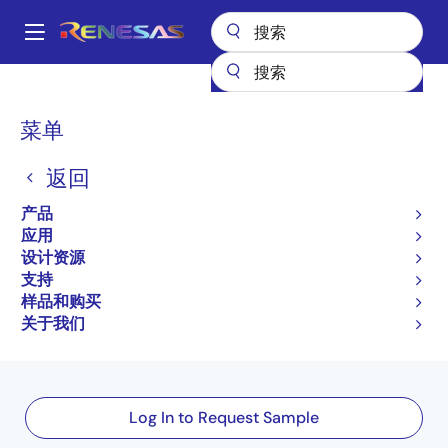
跳
转
A
到
Main
主
产品
接口
光电耦合器（光耦合器）
navigation
要
光电耦合器/光耦合器晶体管输出
PS2933-1
PS2933-1-AX
面
菜单
内
包
容
PS2933-1-AX
返回
屑
有效
产品
High Collector to Emitter Voltage 4-PIN Ultra
应用
设计资源
Small Flat-lead Photocoupler
支持
PS2933-1 Data Sheet
样品和购买
关于我们
有关 PS2933-1 的所有信息
Log In to Request Sample