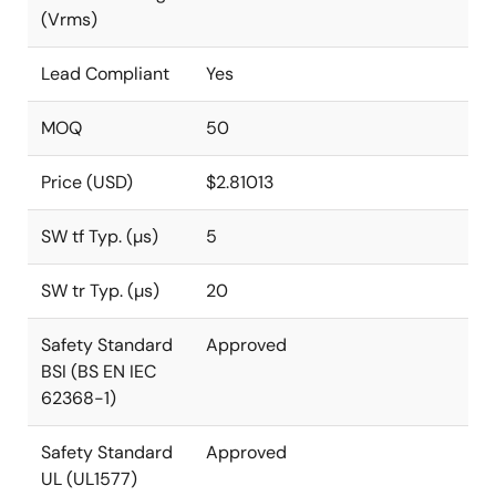
(Vrms)
Lead Compliant
Yes
MOQ
50
Price (USD)
$2.81013
SW tf Typ. (µs)
5
SW tr Typ. (µs)
20
Safety Standard
Approved
BSI (BS EN IEC
62368-1)
Safety Standard
Approved
UL (UL1577)