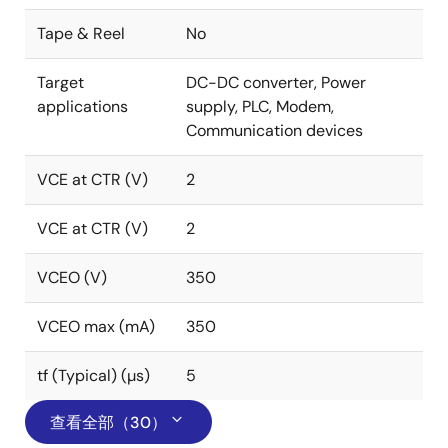
Tape & Reel
No
Target
DC-DC converter, Power
applications
supply, PLC, Modem,
Communication devices
VCE at CTR (V)
2
VCE at CTR (V)
2
VCEO (V)
350
VCEO max (mA)
350
tf (Typical) (µs)
5
查看全部（30）