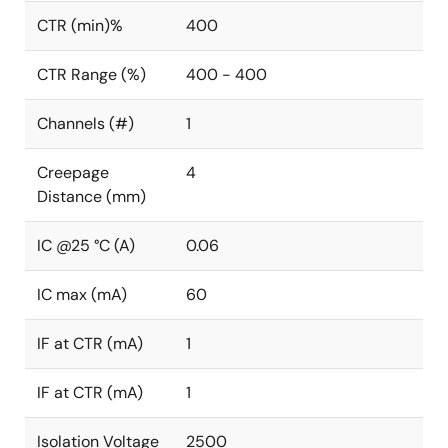
CTR (min)%
400
CTR Range (%)
400 - 400
Channels (#)
1
Creepage
4
Distance (mm)
IC @25 °C (A)
0.06
IC max (mA)
60
IF at CTR (mA)
1
IF at CTR (mA)
1
Isolation Voltage
2500