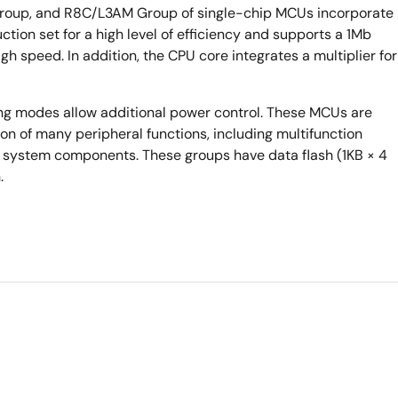
up, and R8C/L3AM Group of single-chip MCUs incorporate
ion set for a high level of efficiency and supports a 1Mb
gh speed. In addition, the CPU core integrates a multiplier for
ng modes allow additional power control. These MCUs are
n of many peripheral functions, including multifunction
of system components. These groups have data flash (1KB × 4
.