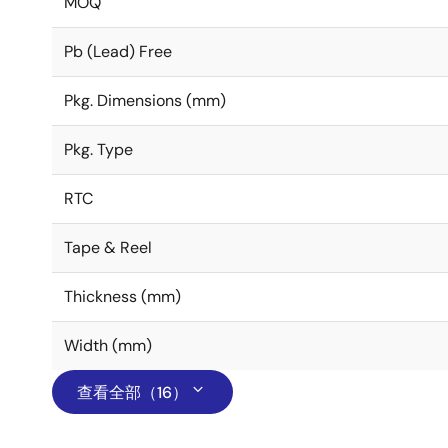
MOQ
Pb (Lead) Free
Pkg. Dimensions (mm)
Pkg. Type
RTC
Tape & Reel
Thickness (mm)
Width (mm)
查看全部（16）