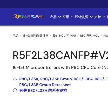
跳
转
到
产品
应用
设计资源
支持
Main
主
要
navigation
内
产品
微控制器和微处理器
其他 MCU 和 MPU
R8C 系列 MCU
R8
容
面
R5F2L38CANFP#V
包
屑
16-bit Microcontrollers with R8C CPU Core (
R8C/L35A, R8C/L35B Group, R8C/L36A, R8C/L
R8C/L3AB Group Datasheet
有关 R8C/L38A 的所有信息