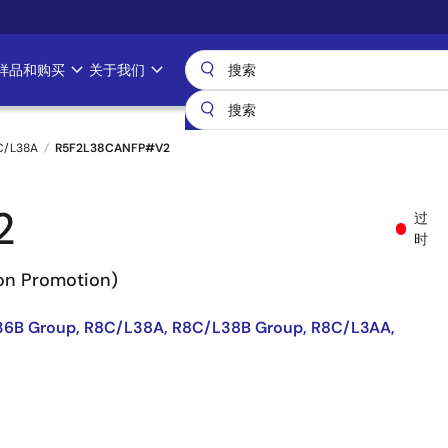
样品和购买
关于我们
C/L38A
R5F2L38CANFP#V2
2
过
时
Non Promotion)
36B Group, R8C/L38A, R8C/L38B Group, R8C/L3AA,