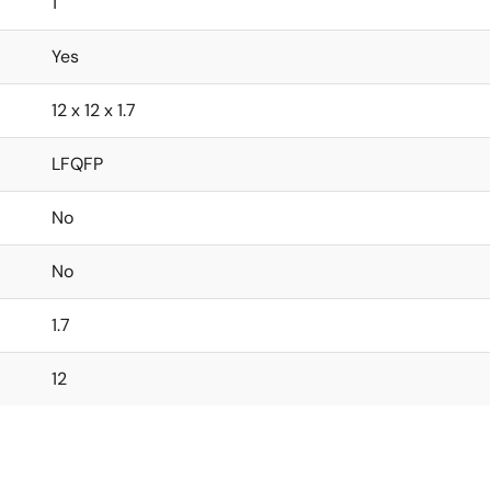
1
Yes
12 x 12 x 1.7
LFQFP
No
No
1.7
12