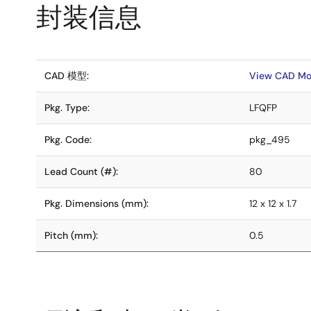
封装信息
CAD 模型:
View CAD Mo
Pkg. Type:
LFQFP
Pkg. Code:
pkg_495
Lead Count (#):
80
Pkg. Dimensions (mm):
12 x 12 x 1.7
Pitch (mm):
0.5