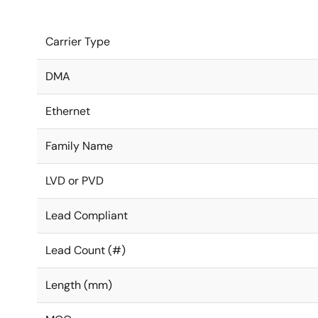
Carrier Type
DMA
Ethernet
Family Name
LVD or PVD
Lead Compliant
Lead Count (#)
Length (mm)