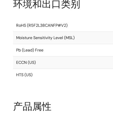
环境和出口类别
RoHS (R5F2L38CANFP#V2)
Moisture Sensitivity Level (MSL)
Pb (Lead) Free
ECCN (US)
HTS (US)
产品属性