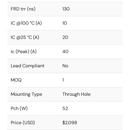
FRD trr (ns)
130
IC @100 °C (A)
10
IC @25 °C (A)
20
Ic (Peak) (A)
40
Lead Compliant
No
MOQ
1
Mounting Type
Through Hole
Pch (W)
52
Price (USD)
$2.098