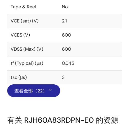
Tape & Reel
No
VCE (sat) (V)
2.1
VCES (V)
600
VDSS (Max) (V)
600
tf (Typical) (µs)
0.045
tsc (μs)
3
查看全部（22）
有关 RJH60A83RDPN-E0 的资源