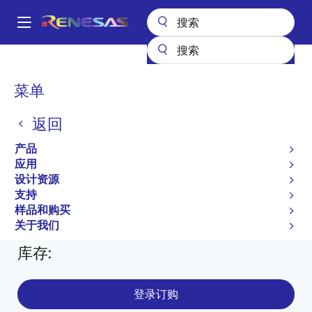
跳
转
A
到
Main
主
产品
General Parts
RJH60A83RDPN-E0
RJH60A83RDPN-E0#T2
navigation
要
面
菜单
内
RJH60A83RDPN-E0#T2
包
容
返回
过时
屑
产品
IGBT for Inverter Applications
应用
设计资源
IGBT Application Note
支持
有关 RJH60A83RDPN-E0 的所有信息
样品和购买
关于我们
库存
:
登录订购