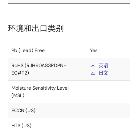
环境和出口类别
Pb (Lead) Free
Yes
RoHS (RJH60A83RDPN-
英语
E0#T2)
日文
Moisture Sensitivity Level
(MSL)
ECCN (US)
HTS (US)