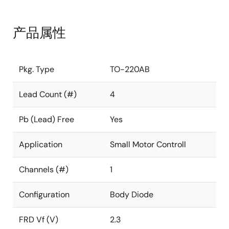
产品属性
Pkg. Type
TO-220AB
Lead Count (#)
4
Pb (Lead) Free
Yes
Application
Small Motor Controll
Channels (#)
1
Configuration
Body Diode
FRD Vf (V)
2.3