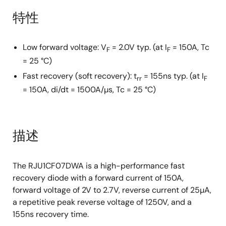
特性
Low forward voltage: V
= 2.0V typ. (at I
= 150A, Tc
F
F
= 25 °C)
Fast recovery (soft recovery): t
= 155ns typ. (at I
rr
F
= 150A, di/dt = 1500A/µs, Tc = 25 °C)
描述
The RJU1CF07DWA is a high-performance fast
recovery diode with a forward current of 150A,
forward voltage of 2V to 2.7V, reverse current of 25µA,
a repetitive peak reverse voltage of 1250V, and a
155ns recovery time.