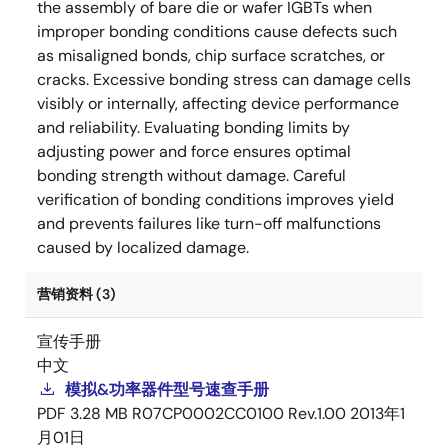
the assembly of bare die or wafer IGBTs when
improper bonding conditions cause defects such
as misaligned bonds, chip surface scratches, or
cracks. Excessive bonding stress can damage cells
visibly or internally, affecting device performance
and reliability. Evaluating bonding limits by
adjusting power and force ensures optimal
bonding strength without damage. Careful
verification of bonding conditions improves yield
and prevents failures like turn-off malfunctions
caused by localized damage.
营销资料 (3)
宣传手册
中文
模拟&功率器件型号速查手册
PDF
3.28 MB
R07CP0002CC0100 Rev.1.00
2013年1
月01日