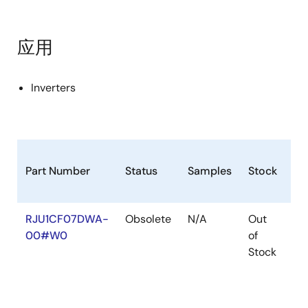
应用
Inverters
Part Number
Status
Samples
Stock
Ro
RJU1CF07DWA-
Obsolete
N/A
Out
Ro
00#W0
of
Ro
Stock