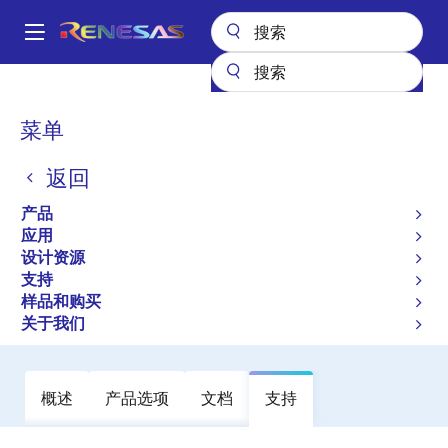
跳
转
A
到
Main
主
产品
General Parts
RJU1CF07DWA
navigation
要
面
菜单
RJU1CF07DWA
内
包
容
返回
过时
屑
High-Performance Fast Recovery
产品
Diodes with Low VF and High-Speed
应用
设计资源
trr for Increasing Device Efficiency
支持
样品和购买
数据手册
关于我们
概述
产品选项
文档
支持