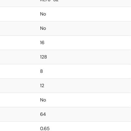
No
No
16
128
8
12
No
64
0.65