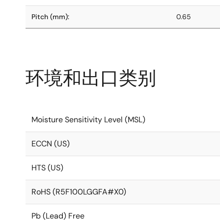
Pitch (mm):
0.65
环境和出口类别
Moisture Sensitivity Level (MSL)
ECCN (US)
HTS (US)
RoHS (R5F100LGGFA#X0)
Pb (Lead) Free