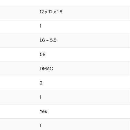
12 x 12 x 1.6
1
1.6 - 5.5
58
DMAC
2
1
Yes
1