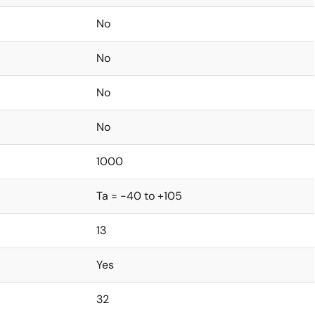
No
No
No
No
1000
Ta = -40 to +105
13
Yes
32