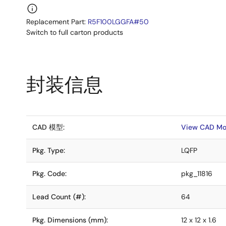
Replacement Part:
R5F100LGGFA#50
Switch to full carton products
封装信息
CAD 模型:
View CAD Mo
Pkg. Type:
LQFP
Pkg. Code:
pkg_11816
Lead Count (#):
64
Pkg. Dimensions (mm):
12 x 12 x 1.6