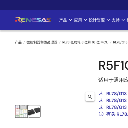
跳
转
到
产品
应用
设计资源
支持
Main
主
要
navigation
内
产品
微控制器和微处理器
RL78 低功耗 8 位和 16 位 MCU
RL78/G13
容
面
R5F
包
屑
适用于通用
RL78/G13
RL78/G13 
RL78/G13 
有关 RL7