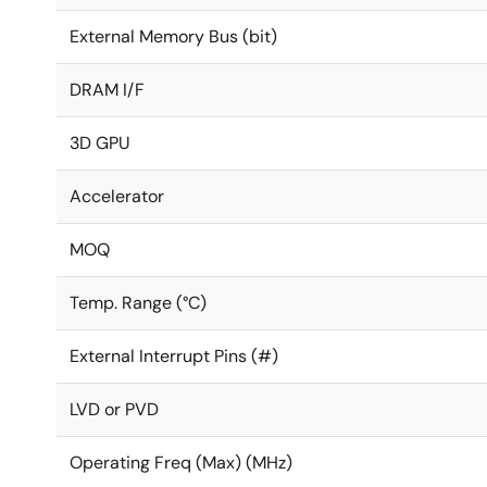
External Memory Bus (bit)
DRAM I/F
3D GPU
Accelerator
MOQ
Temp. Range (°C)
External Interrupt Pins (#)
LVD or PVD
Operating Freq (Max) (MHz)