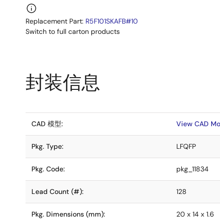
Replacement Part:
R5F101SKAFB#10
Switch to full carton products
封装信息
CAD 模型:
View CAD Mo
Pkg. Type:
LFQFP
Pkg. Code:
pkg_11834
Lead Count (#):
128
Pkg. Dimensions (mm):
20 x 14 x 1.6