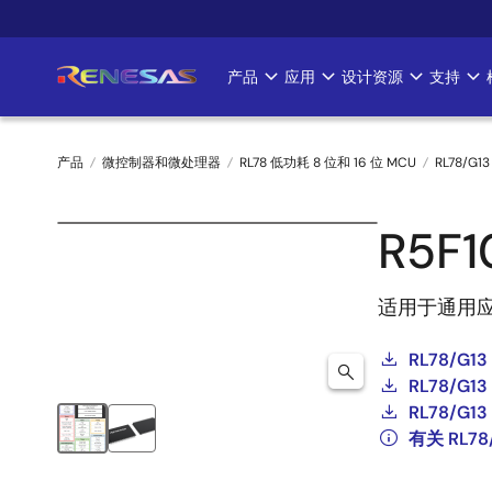
跳
转
到
产品
应用
设计资源
支持
Main
主
要
navigation
内
产品
微控制器和微处理器
RL78 低功耗 8 位和 16 位 MCU
RL78/G13
容
面
R5F1
包
屑
适用于通用
RL78/G13
RL78/G13 
RL78/G13 
有关 RL7