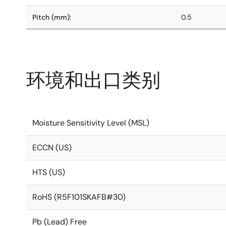
Pitch (mm):
0.5
环境和出口类别
Moisture Sensitivity Level (MSL)
ECCN (US)
HTS (US)
RoHS (R5F101SKAFB#30)
Pb (Lead) Free