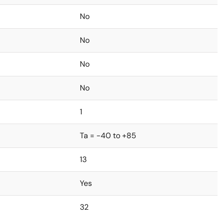
No
No
No
No
1
Ta = -40 to +85
13
Yes
32