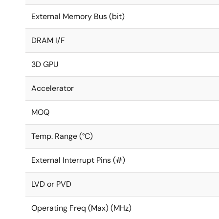
External Memory Bus (bit)
DRAM I/F
3D GPU
Accelerator
MOQ
Temp. Range (°C)
External Interrupt Pins (#)
LVD or PVD
Operating Freq (Max) (MHz)