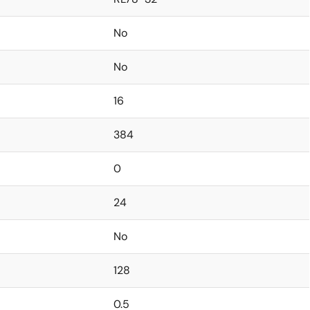
No
No
16
384
0
24
No
128
0.5