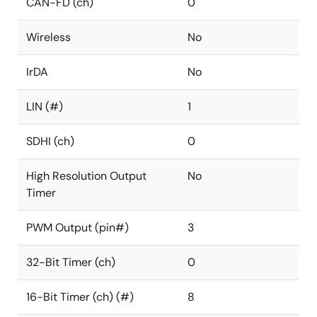
CAN-FD (ch)
0
Wireless
No
IrDA
No
LIN (#)
1
SDHI (ch)
0
High Resolution Output
No
Timer
PWM Output (pin#)
3
32-Bit Timer (ch)
0
16-Bit Timer (ch) (#)
8