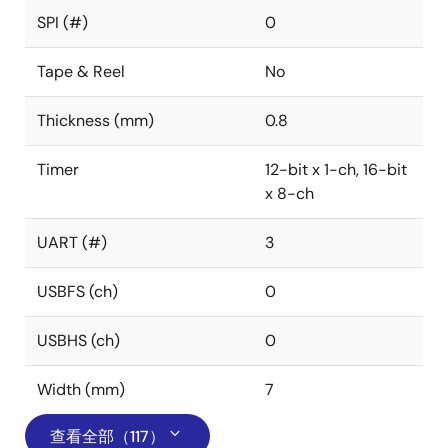
SPI (#)
0
Tape & Reel
No
Thickness (mm)
0.8
Timer
12-bit x 1-ch, 16-bit
x 8-ch
UART (#)
3
USBFS (ch)
0
USBHS (ch)
0
Width (mm)
7
查看全部（117）