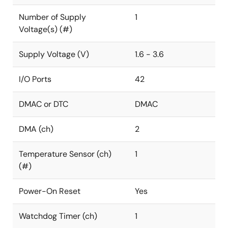
Number of Supply
1
Voltage(s) (#)
Supply Voltage (V)
1.6 - 3.6
I/O Ports
42
DMAC or DTC
DMAC
DMA (ch)
2
Temperature Sensor (ch)
1
(#)
Power-On Reset
Yes
Watchdog Timer (ch)
1