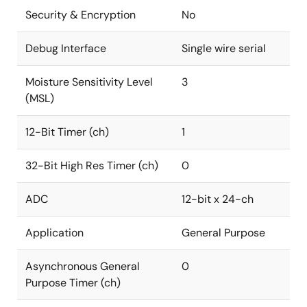
Security & Encryption
No
Debug Interface
Single wire serial
Moisture Sensitivity Level
3
(MSL)
12-Bit Timer (ch)
1
32-Bit High Res Timer (ch)
0
ADC
12-bit x 24-ch
Application
General Purpose
Asynchronous General
0
Purpose Timer (ch)