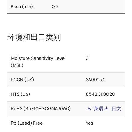
Pitch (mm):
0.5
环境和出口类别
Moisture Sensitivity Level
3
(MSL)
ECCN (US)
3A991.a.2
HTS (US)
8542.31.0020
RoHS (R5F10EGCGNA#W0)
英语
日文
Pb (Lead) Free
Yes