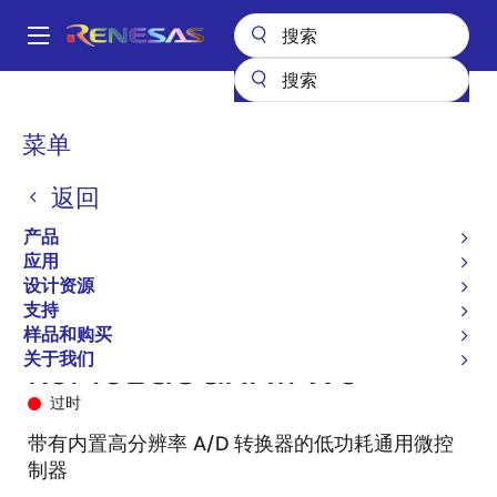
跳
转
A
到
Main
主
产品
微控制器和微处理器
RL78 低功耗 8 位和 16 位 MCU
RL78/G1A
navigation
要
R5F10EGCGNA#W0
面
菜单
内
包
容
返回
屑
产品
应用
设计资源
支持
样品和购买
关于我们
R5F10EGCGNA#W0
过时
带有内置高分辨率 A/D 转换器的低功耗通用微控
制器