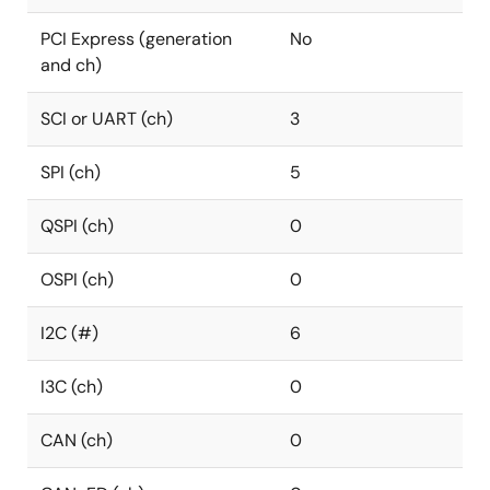
PCI Express (generation
No
and ch)
SCI or UART (ch)
3
SPI (ch)
5
QSPI (ch)
0
OSPI (ch)
0
I2C (#)
6
I3C (ch)
0
CAN (ch)
0