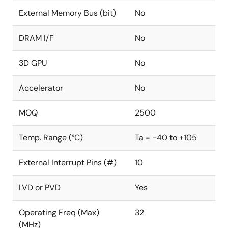
External Memory Bus (bit)
No
DRAM I/F
No
3D GPU
No
Accelerator
No
MOQ
2500
Temp. Range (°C)
Ta = -40 to +105
External Interrupt Pins (#)
10
LVD or PVD
Yes
Operating Freq (Max)
32
(MHz)