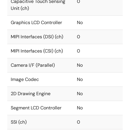
Capacitive Touch Sensing
0
Unit (ch)
Graphics LCD Controller
No
MIPI Interfaces (DSI) (ch)
0
MIPI Interfaces (CSI) (ch)
0
Camera I/F (Parallel)
No
Image Codec
No
2D Drawing Engine
No
Segment LCD Controller
No
SSI (ch)
0