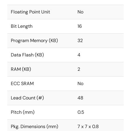
Floating Point Unit
No
Bit Length
16
Program Memory (KB)
32
Data Flash (KB)
4
RAM (KB)
2
ECC SRAM
No
Lead Count (#)
48
Pitch (mm)
0.5
Pkg. Dimensions (mm)
7 x 7 x 0.8