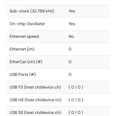
Sub-clock (32.768 kHz)
Yes
On-chip Oscillator
Yes
Ethernet speed
No
Ethernet (ch)
0
EtherCat (ch) (#)
0
USB Ports (#)
0
USB FS (host ch/device ch)
( 0 / 0 )
USB HS (host ch/device ch)
( 0 / 0 )
USB SS (host ch/device ch)
( 0 / 0 )