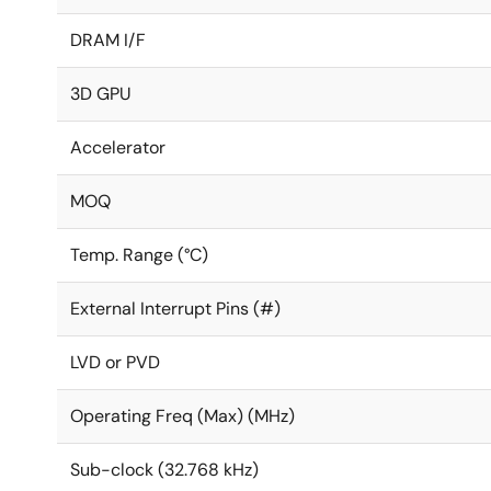
DRAM I/F
3D GPU
Accelerator
MOQ
Temp. Range (°C)
External Interrupt Pins (#)
LVD or PVD
Operating Freq (Max) (MHz)
Sub-clock (32.768 kHz)