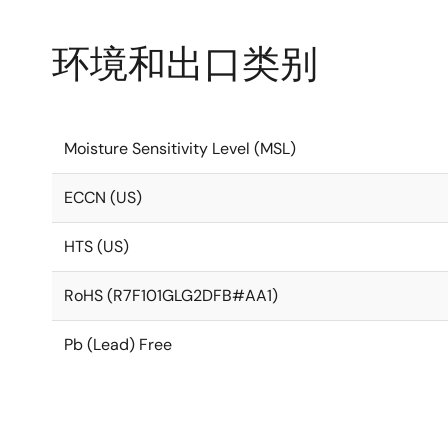
环境和出口类别
Moisture Sensitivity Level (MSL)
ECCN (US)
HTS (US)
RoHS (R7F101GLG2DFB#AA1)
Pb (Lead) Free