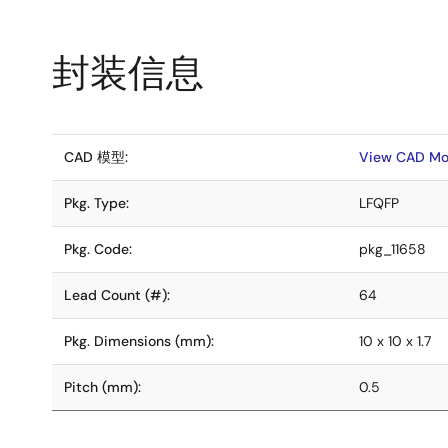
封装信息
CAD 模型:
View CAD Mo
Pkg. Type:
LFQFP
Pkg. Code:
pkg_11658
Lead Count (#):
64
Pkg. Dimensions (mm):
10 x 10 x 1.7
Pitch (mm):
0.5