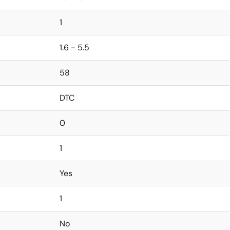
1
1.6 - 5.5
58
DTC
0
1
Yes
1
No