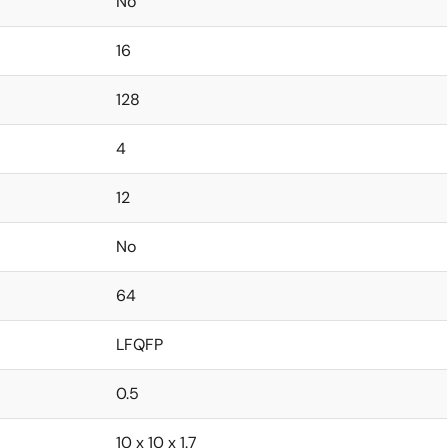
No
16
128
4
12
No
64
LFQFP
0.5
10 x 10 x 1.7