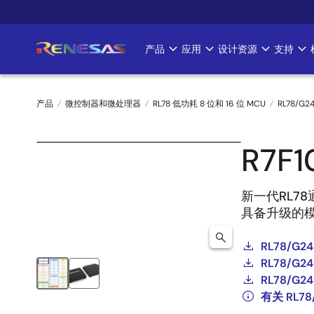
跳
转
到
产品
应用
设计资源
支持
Main
主
要
navigation
内
产品
微控制器和微处理器
RL78 低功耗 8 位和 16 位 MCU
RL78/G2
容
面
R7F1
包
屑
新一代RL7
具备升级的
RL78/G24 
RL78/G24 
RL78/G24 
有关 RL7