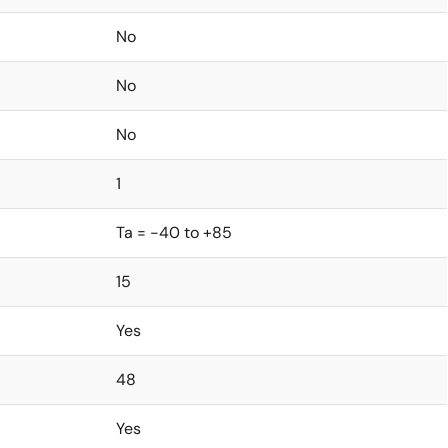
No
No
No
1
Ta = -40 to +85
15
Yes
48
Yes