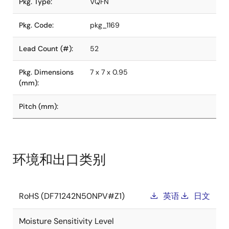
Pkg. Type:
VQFN
Pkg. Code:
pkg_1169
Lead Count (#):
52
Pkg. Dimensions
7 x 7 x 0.95
(mm):
Pitch (mm):
环境和出口类别
RoHS (DF71242N50NPV#Z1)
英语
日文
Moisture Sensitivity Level