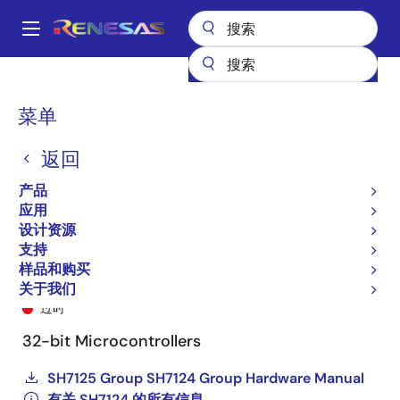
跳
转
A
到
Main
主
产品
General Parts
SH7124
DF71242N50NPV#Z1
navigation
要
面
菜单
内
包
容
返回
屑
产品
应用
设计资源
支持
样品和购买
DF71242N50NPV#Z1
关于我们
过时
32-bit Microcontrollers
SH7125 Group SH7124 Group Hardware Manual
有关 SH7124 的所有信息