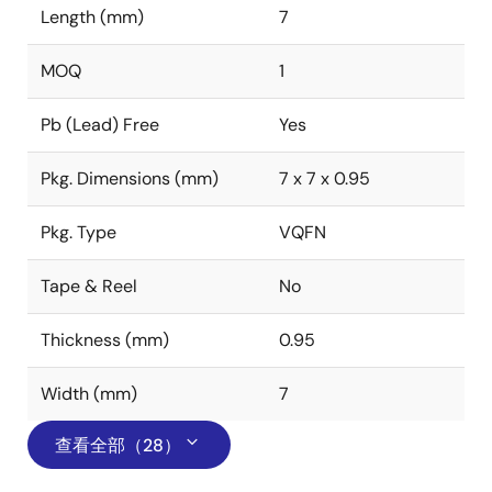
Length (mm)
7
MOQ
1
Pb (Lead) Free
Yes
Pkg. Dimensions (mm)
7 x 7 x 0.95
Pkg. Type
VQFN
Tape & Reel
No
Thickness (mm)
0.95
Width (mm)
7
查看全部（28）