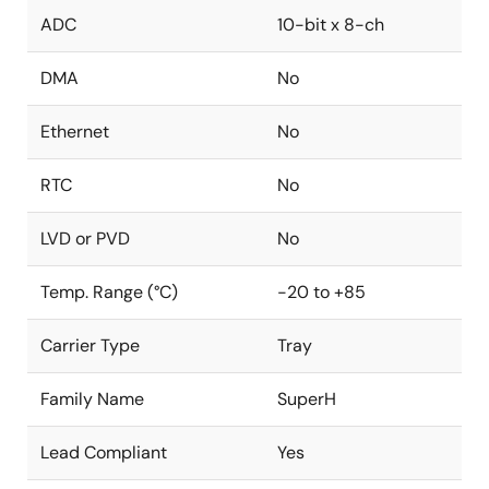
ADC
10-bit x 8-ch
DMA
No
Ethernet
No
RTC
No
LVD or PVD
No
Temp. Range (°C)
-20 to +85
Carrier Type
Tray
Family Name
SuperH
Lead Compliant
Yes