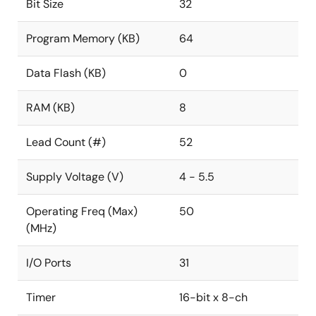
Bit Size
32
Program Memory (KB)
64
Data Flash (KB)
0
RAM (KB)
8
Lead Count (#)
52
Supply Voltage (V)
4 - 5.5
Operating Freq (Max)
50
(MHz)
I/O Ports
31
Timer
16-bit x 8-ch