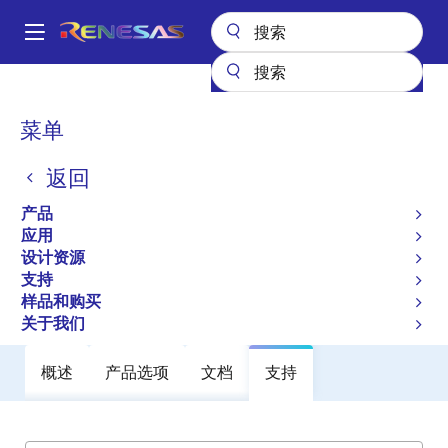
跳
转
A
到
Main
主
产品
General Parts
TW2809C
navigation
要
面
菜单
TW2809C
内
包
容
返回
过时
屑
Multichannel H.264 Audio/Video
产品
Codec
应用
设计资源
支持
数据手册
样品和购买
关于我们
概述
产品选项
文档
支持