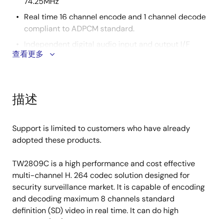
74.25MHz
Real time 16 channel encode and 1 channel decode
compliant to ADPCM standard.
Independent digital audio input and output I/F
查看更多
compliant to I2S standard
Audio sample rate from 8kHz to 48kHz
External 16-bit DDR2 SDRAM @ 400MHz
描述
32-bit PCI target for host communications @
33/66MHz
Support is limited to customers who have already
1.2V for core
adopted these products.
3.3V for I/O pad
1.8V for DDR2 DRAM I/O
TW2809C is a high performance and cost effective
multi-channel H. 264 codec solution designed for
PBGA-320, 27mmx27mm, 1.27mm lead pitch
security surveillance market. It is capable of encoding
1.2W power consumption
and decoding maximum 8 channels standard
definition (SD) video in real time. It can do high