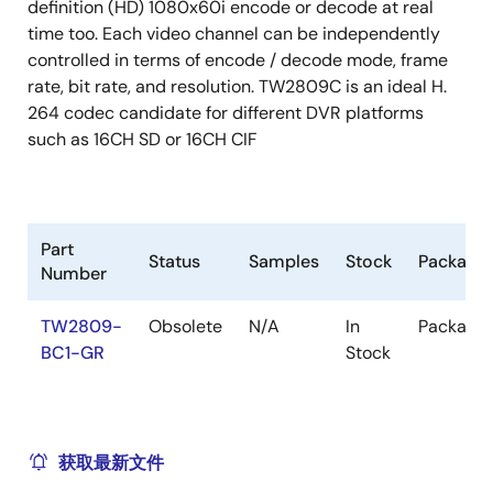
definition (HD) 1080x60i encode or decode at real
time too. Each video channel can be independently
controlled in terms of encode / decode mode, frame
rate, bit rate, and resolution. TW2809C is an ideal H.
264 codec candidate for different DVR platforms
such as 16CH SD or 16CH CIF
Part
Status
Samples
Stock
Package
Number
TW2809-
Obsolete
N/A
In
Package
BC1-GR
Stock
获取最新文件