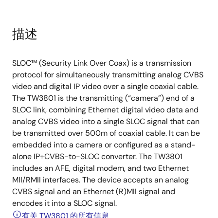
描述
SLOC™ (Security Link Over Coax) is a transmission
protocol for simultaneously transmitting analog CVBS
video and digital IP video over a single coaxial cable.
The TW3801 is the transmitting (“camera”) end of a
SLOC link, combining Ethernet digital video data and
analog CVBS video into a single SLOC signal that can
be transmitted over 500m of coaxial cable. It can be
embedded into a camera or configured as a stand-
alone IP+CVBS-to-SLOC converter. The TW3801
includes an AFE, digital modem, and two Ethernet
MII/RMII interfaces. The device accepts an analog
CVBS signal and an Ethernet (R)MII signal and
encodes it into a SLOC signal.
有关 TW3801 的所有信息