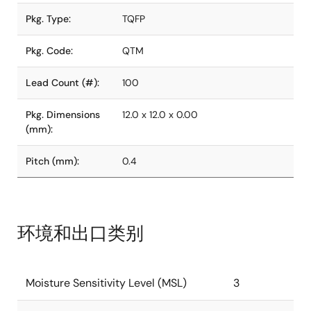
Pkg. Type:
TQFP
Pkg. Code:
QTM
Lead Count (#):
100
Pkg. Dimensions
12.0 x 12.0 x 0.00
(mm):
Pitch (mm):
0.4
环境和出口类别
Moisture Sensitivity Level (MSL)
3