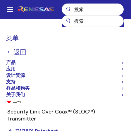
跳
转
A
到
Main
主
产品
General Parts
TW3801
TW3801-TC1-CRT
navigation
要
面
菜单
内
包
容
返回
屑
产品
应用
设计资源
支持
样品和购买
TW3801-TC1-CRT
关于我们
过时
Security Link Over Coax™ (SLOC™)
Transmitter
TW3801 Datasheet