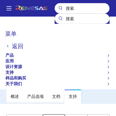
跳
转
A
到
Main
主
产品
General Parts
ZSPM1502
navigation
要
面
菜单
ZSPM1502
内
包
容
返回
过时
屑
True-Digital PWM Controller (Single-
产品
Phase, Single-Rail)
应用
设计资源
支持
数据手册
样品和购买
关于我们
概述
产品选项
文档
支持