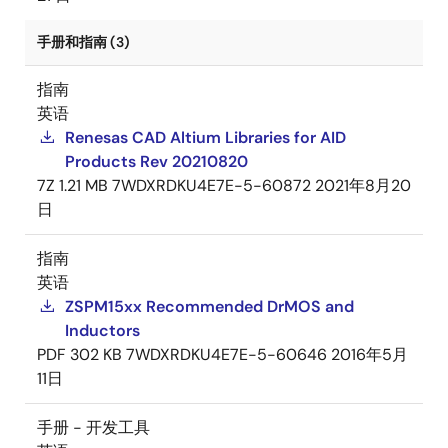
手册和指南 (3)
指南
英语
Renesas CAD Altium Libraries for AID
Products Rev 20210820
7Z
1.21 MB
7WDXRDKU4E7E-5-60872
2021年8月20
日
指南
英语
ZSPM15xx Recommended DrMOS and
Inductors
PDF
302 KB
7WDXRDKU4E7E-5-60646
2016年5月
11日
手册 - 开发工具