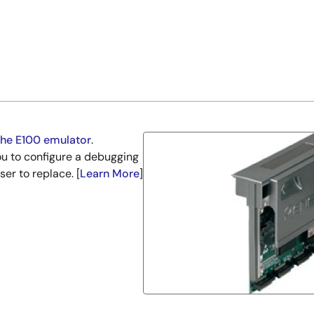
the E100 emulator
.
ou to configure a debugging
ser to replace. [
Learn More
]