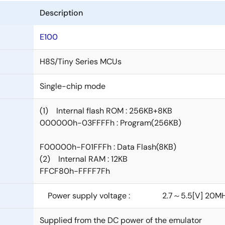
Description
E100
H8S/Tiny Series MCUs
Single-chip mode
(1) Internal flash ROM : 256KB+8KB
000000h-03FFFFh : Program(256KB)
F00000h-F01FFFh : Data Flash(8KB)
(2) Internal RAM : 12KB
FFCF80h-FFFF7Fh
Power supply voltage : 2.7～5.5[V] 20M
Supplied from the DC power of the emulator