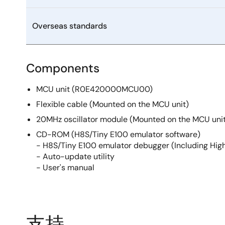
Overseas standards
Components
MCU unit (R0E420000MCU00)
Flexible cable (Mounted on the MCU unit)
20MHz oscillator module (Mounted on the MCU uni
CD-ROM (H8S/Tiny E100 emulator software)
- H8S/Tiny E100 emulator debugger (Including H
- Auto-update utility
- User's manual
支持