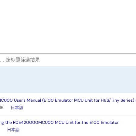
00 User's Manual (E100 Emulator MCU Unit for H8S/Tiny Series) 
MB
日本語
ing the R0E420000MCU00 MCU Unit for the E100 Emulator
日本語