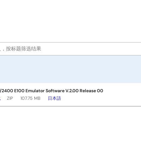
/2400 E100 Emulator Software V.2.00 Release 00
载
ZIP
107.75 MB
日本語