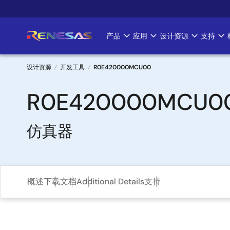
跳
转
到
产品
应用
设计资源
支持
Main
主
要
navigation
内
设计资源
开发工具
R0E420000MCU00
容
面
R0E420000MCU0
包
仿真器
屑
概述
下载
文档
Additional Details
支持