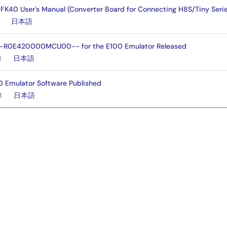
40 User's Manual (Converter Board for Connecting H8S/Tiny Seri
日本語
-R0E420000MCU00-- for the E100 Emulator Released
B
日本語
0 Emulator Software Published
B
日本語