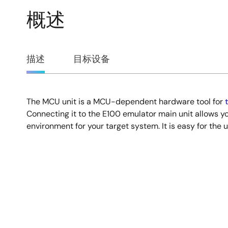
概述
概
描述
目标设备
述
The MCU unit is a MCU-dependent hardware tool for
描
Connecting it to the E100 emulator main unit allows y
environment for your target system. It is easy for the u
述