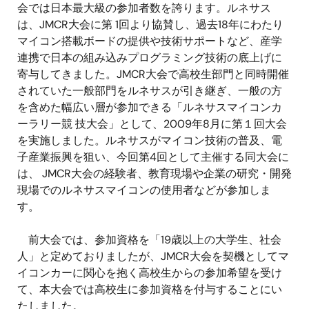
会では日本最大級の参加者数を誇ります。ルネサス
は、JMCR大会に第 1回より協賛し、過去18年にわたり
マイコン搭載ボードの提供や技術サポートなど、産学
連携で日本の組み込みプログラミング技術の底上げに
寄与してきました。JMCR大会で高校生部門と同時開催
されていた一般部門をルネサスが引き継ぎ、一般の方
を含めた幅広い層が参加できる「ルネサスマイコンカ
ーラリー競 技大会」として、2009年8月に第１回大会
を実施しました。ルネサスがマイコン技術の普及、電
子産業振興を狙い、今回第4回として主催する同大会に
は、 JMCR大会の経験者、教育現場や企業の研究・開発
現場でのルネサスマイコンの使用者などが参加しま
す。
前大会では、参加資格を「19歳以上の大学生、社会
人」と定めておりましたが、JMCR大会を契機としてマ
イコンカーに関心を抱く高校生からの参加希望を受け
て、本大会では高校生に参加資格を付与することにい
たしました。