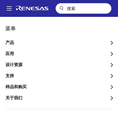
跳
转
A
到
Main
主
关于
新闻中心
第4回ルネサスマイコンカーラリー競技大会を開催
navigation
菜单
要
面
第4回ルネサスマイコンカ
内
包
容
产品
ーラリー競技大会を開催
屑
应用
～大学生・社会人に加え、高校生の参
加も可能に～
设计资源
支持
样品和购买
2013年8月22日
关于我们
ルネサス エレクトロニクス株式会社（代表取締役会
長兼CEO：作田 久男、以下 ルネサス）は、第4回ルネ