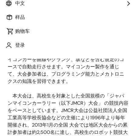
サスマイコンカーラリー競技大会を本年8月24日（土）
中文
に東京・飯田橋にて開催します。
样品
「マイコンカーラリー」は、ルネサス製マイコン
（電子機器の制御に 用いられる半導体）を搭載したロ
购物车
ボットマシン「マイコンカー」の走行タイムを競う大
会です。大会参加者は、マイコンに組み込む独自の走
登录
行プログラムの作成 と車体の組み立てを行い、自作マ
イコンカーを曲線やクランク、坂などを含む規定のコ
ースで自動走行させます。マイコンカー製作を通じ
て、大会参加者は、プログラミング能力とメカトロニ
クスの知識を習得できます。
本大会は、高校生を対象とした全国規模の「ジャパ
ンマイコンカーラリー（以下JMCR）大会」 の競技内容
をベースとしています。JMCR大会は公益社団法人全国
工業高等学校長協会などの主催により1996年より毎年
開催され、2013年1月の全国 大会では地区大会からの累
計参加者は約2,500名に達し、高校生のロボット競技大