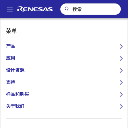
跳
转
A
到
Main
主
设计资源
设计和开发
合作伙伴计划
navigation
菜单
要
面
瑞萨电子合作伙伴计划
内
包
容
产品
屑
应用
跳转至页面部分：
设计资源
支持
样品和购买
瑞萨电子合作伙伴计划致力于打造全球公认的生态系
关于我们
概
统，汇聚众多可信赖的合作伙伴，共同提供完整的端到
端系统解决方案。 通过将瑞萨电子技术与合作伙伴的硬
述
件、软件、工具及服务相结合，该计划帮助客户自信地