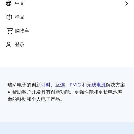
中文
样品
购物车
跳转至页面部分：
登录
瑞萨电子的创新
计时
、
互连
、
PMIC
和
无线电源
解决方案
概
可帮助客户开发具有创新功能、更强性能和更长电池寿
述
命的移动和个人电子产品。