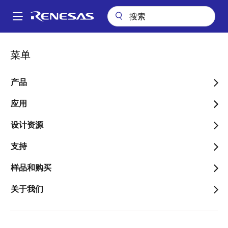
跳
转
A
到
Main
主
应用
消费电子产品
navigation
菜单
要
面
消费电子产品
内
包
容
产品
屑
图像
应用
设计资源
支持
样品和购买
关于我们