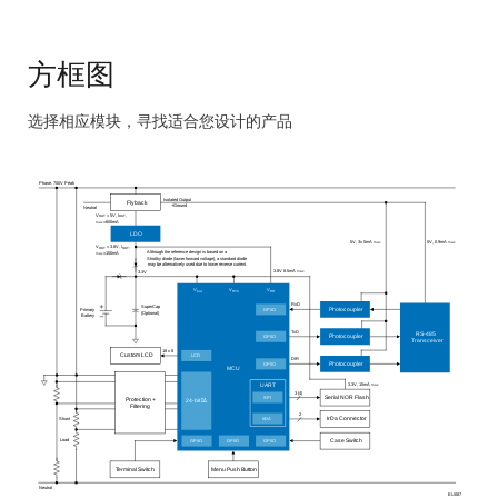
500mA 的输出电流
5V 电源 RS-485，单收发器，满足针对平衡通信传输
方框图
的 RS-485 标准的要求。
光耦合隔离器，包含一个砷化镓（GaAs）发光二极管
选择相应模块，寻找适合您设计的产品
和一个 NPN 硅光电晶体管，可通过几 kΩ 的高负载电
Skip
阻实现相对较高的开关速度
interactive
Phase, 700V Peak
block
Isolated Output
Flyback
+Ground
Neutral
= 5V, I
,
V
OUT
OUT
diagram
=600mA
max
LDO
5V, 3x 5mA
5V, 0.9mA
max
max
= 3.8V, I
,
V
OUT
OUT
Although the reference design is based on a
=150mA
max
Shottky diode (lower forward voltage), a standard diode
may be alternatively used due to lower reverse current.
3.8V 8.5mA
3.3V
max
V
V
V
bat
RTC
DD
RxD
SuperCap
Primary
GP/IO
Photocoupler
(Optional)
Battery
TxD
RS-485
GP/IO
Photocoupler
Transceiver
18 x 8
LCD
Custom LCD
DIR
GP/IO
Photocoupler
MCU
3.3V, 15mA
UART
max
3 (4)
SPI
Serial NOR Flash
Protection +
24-bit
Σ
∆
Filtering
2
Shunt
IrDA
IrDa Connector
Load
GP/IO
GP/IO
GP/IO
Case Switch
Terminal Switch
Menu Push Button
Neutral
EU087