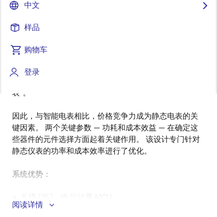
述
中文
样品
尽管机械电表坚固耐用，即使在现代也占据了市场主导
描
地位，但对自动抄表（AMR）功能的需求不断增长，以
购物车
述
及对不易被篡改的要求，推动了具有远程数据采集和处
理机制的电子电表的发展。 没有 AMR 功能的全电子变体
登录
称为“静态电表”，而具有 AMR 功能的型号称为“智能电
表”。
因此，与智能电表相比，价格竞争力成为静态电表的关
键因素。 两个关键参数 — 功耗和成本效益 — 在确定这
些器件的元件选择方面起着关键作用。 该设计专门针对
静态仪表的功率和成本效率进行了优化。
系统优势：
B 级 (1%)，16 位计量 MCU
阅读详情
单输出低压差稳压器（LDO），能够提供高达