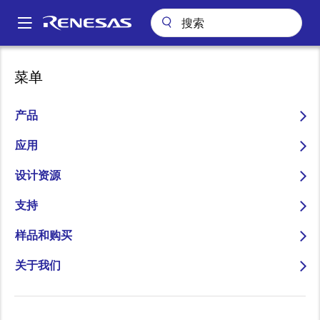
跳
转
A
到
Main
主
应用
工业
计量仪
单相电子式电能表
navigation
菜单
要
面
单相电子式电能表
内
包
容
产品
屑
应用
设计资源
跳转至页面部分：
支持
样品和购买
概述
关于我们
概
描述