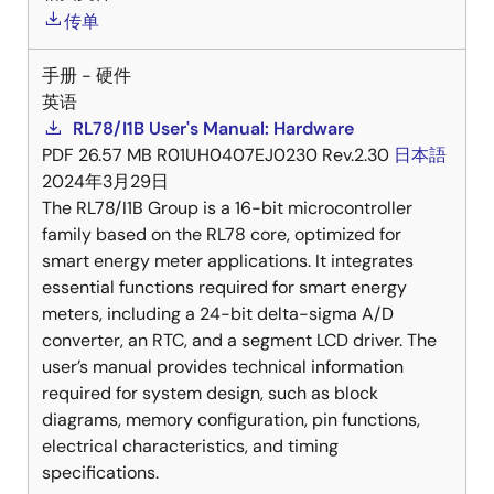
传单
手册 - 硬件
英语
RL78/I1B User's Manual: Hardware
PDF
26.57 MB
R01UH0407EJ0230 Rev.2.30
日本語
2024年3月29日
The RL78/I1B Group is a 16-bit microcontroller
family based on the RL78 core, optimized for
smart energy meter applications. It integrates
essential functions required for smart energy
meters, including a 24-bit delta-sigma A/D
converter, an RTC, and a segment LCD driver. The
user’s manual provides technical information
required for system design, such as block
diagrams, memory configuration, pin functions,
electrical characteristics, and timing
specifications.