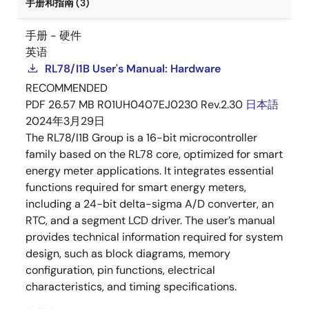
手册和指南 (3)
手册 - 硬件
英语
RL78/I1B User's Manual: Hardware
RECOMMENDED
PDF
26.57 MB
R01UH0407EJ0230 Rev.2.30
日本語
2024年3月29日
The RL78/I1B Group is a 16-bit microcontroller
family based on the RL78 core, optimized for smart
energy meter applications. It integrates essential
functions required for smart energy meters,
including a 24-bit delta-sigma A/D converter, an
RTC, and a segment LCD driver. The user’s manual
provides technical information required for system
design, such as block diagrams, memory
configuration, pin functions, electrical
characteristics, and timing specifications.