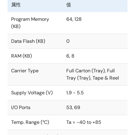
属性
值
Program Memory
64, 128
(KB)
Data Flash (KB)
0
RAM (KB)
6, 8
Carrier Type
Full Carton (Tray), Full
Tray (Tray), Tape & Reel
Supply Voltage (V)
1.9 - 5.5
I/O Ports
53, 69
Temp. Range (°C)
Ta = -40 to +85