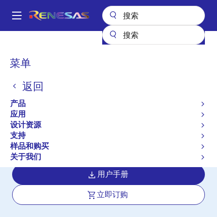
跳
转
A
到
Main
主
产品
微控制器和微处理器
RL78 低功耗 8 位和 16 位 MCU
RL78/I1B
navigation
要
面
菜单
RL78/I1B
内
包
容
返回
有效
产品长期供货
屑
带有 24 位 ΔΣ A/D 转换器、RTC 备份和
产品
高精度振荡器的低功耗微控制器，适用于
应用
设计资源
电表市场
支持
样品和购买
数据手册
关于我们
用户手册
立即订购