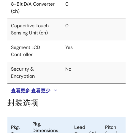
8-Bit D/A Converter
0
(ch)
Capacitive Touch
0
Sensing Unit (ch)
Segment LCD
Yes
Controller
Security &
No
Encryption
查看更多
查看更少
封装选项
Pkg.
Pkg.
Lead
Pitch
Dimensions