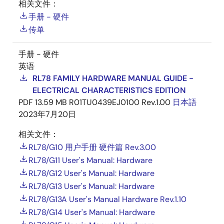
相关文件：
手册 - 硬件
传单
手册 - 硬件
英语
RL78 FAMILY HARDWARE MANUAL GUIDE -
ELECTRICAL CHARACTERISTICS EDITION
PDF
13.59 MB
R01TU0439EJ0100 Rev.1.00
日本語
2023年7月20日
相关文件：
RL78/G10 用户手册 硬件篇 Rev.3.00
RL78/G11 User's Manual: Hardware
RL78/G12 User's Manual: Hardware
RL78/G13 User's Manual: Hardware
RL78/G13A User's Manual Hardware Rev.1.10
RL78/G14 User's Manual: Hardware