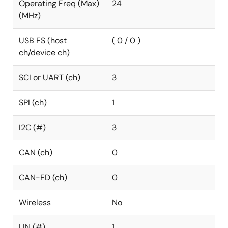
Operating Freq (Max)
24
(MHz)
USB FS (host
( 0 / 0 )
ch/device ch)
SCI or UART (ch)
3
SPI (ch)
1
I2C (#)
3
CAN (ch)
0
CAN-FD (ch)
0
Wireless
No
LIN (#)
1