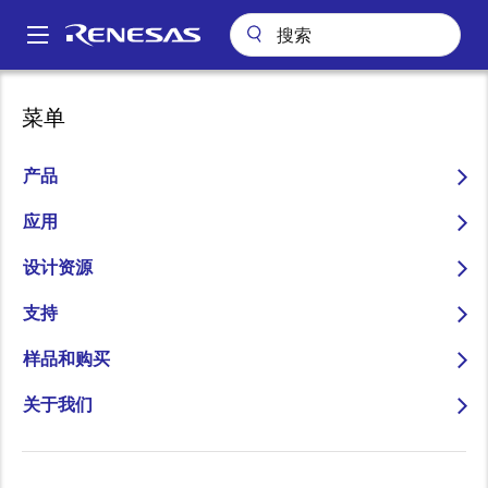
跳
转
A
到
Main
主
关于
新闻中心
博客
navigation
菜单
要
使用Chat-GPT为RL78微控制器（Arduino）编写AI代码
面
内
包
使用Chat-GPT为RL78微控
容
产品
屑
制器（Arduino）编写AI代
应用
码
设计资源
支持
样品和购买
图
Taisuke Kodama
关于我们
像
Staff Application Engineer