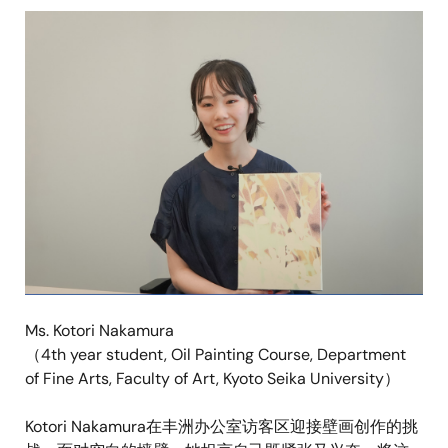
图
像
Ms. Kotori Nakamura
（4th year student, Oil Painting Course, Department
of Fine Arts, Faculty of Art, Kyoto Seika University）
Kotori Nakamura在丰洲办公室访客区迎接壁画创作的挑