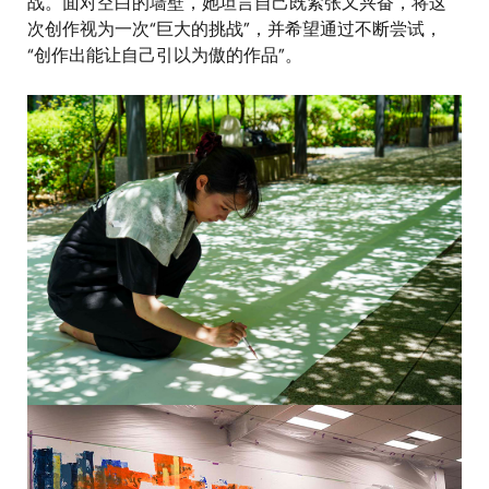
战。面对空白的墙壁，她坦言自己既紧张又兴奋，将这
次创作视为一次“巨大的挑战”，并希望通过不断尝试，
“创作出能让自己引以为傲的作品”。
图
像
图
像