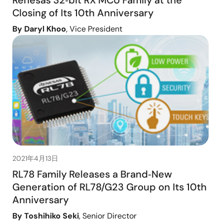
Renesas 32‑bit RX MCU Family at the
Closing of Its 10th Anniversary
By Daryl Khoo
, Vice President
2021年4月13日
RL78 Family Releases a Brand‑New
Generation of RL78/G23 Group on Its 10th
Anniversary
By Toshihiko Seki
, Senior Director