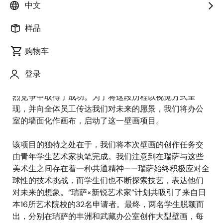
中文
发表时间：2025年10月8日
样品
2025年，瑞萨电子迎来成立15周年的重要里程碑。瑞萨
电子于2010年开始运营，整合了日本多家主要半导体企
购物车
业。在过去15年里，瑞萨通过公司架构战略调整、产品
技术持续创新，以及全球多元化员工队伍的壮大，积极
登录
推动业务转型。这一转型使瑞萨在全球半导体行业的激
烈竞争中取得了成功。为了将这段历程以视觉方式呈
现，并向全体员工传达我们对未来的愿景，我们将办公
室的墙面化作画布，启动了这一壁画项目。
该项目的独特之处在于，我们将本次壁画的创作任务交
由青年学生艺术家执笔完成。我们注意到在瑞萨与这些
美术生之间存在着一种共通精神——瑞萨始终积极应对全
球性的技术挑战，而学生们也不断探索技艺，表达他们
对未来的想象。“瑞萨×新锐艺术家”计划共吸引了来自日
本16所艺术院校的32名申请者。最终，两名学生脱颖而
出，分别在瑞萨的丰洲和武藏办公室创作大型壁画，每