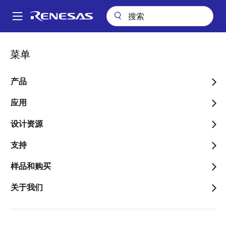
跳
转
A
到
Main
主
关于
新闻中心
博客
navigation
菜单
要
瑞萨电子成立15周年，学生艺术家为瑞萨丰洲及武藏办公室作画添彩
面
内
包
瑞萨电子成立15周年，学生
容
产品
屑
艺术家为瑞萨丰洲及武藏办
应用
公室作画添彩
设计资源
支持
样品和购买
图
Renesas
关于我们
像
Renesas Intcom